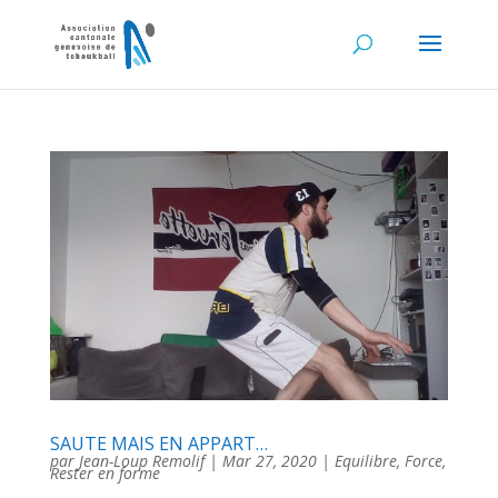
SAUTE MAIS EN APPART…
par
Jean-Loup Remolif
|
Mar 27, 2020
|
Equilibre
,
Force
,
Rester en forme