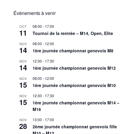
Évènements à venir
08:00
-
17:00
OCT
11
Tournoi de la rentrée – M14, Open, Elite
08:00
-
12:00
NOV
14
1ère journée championnat genevois M8
12:30
-
17:30
NOV
14
1ère journée championnat genevois M12
08:00
-
12:00
NOV
15
1ère journée championnat genevois M10
12:30
-
17:30
NOV
15
1ère journée championnat genevois M14 –
M16
13:00
-
17:00
NOV
28
2ème journée championnat genevois fille
M10 – M12