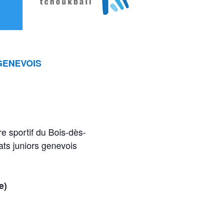
GENEVOIS
 sportif du Bois-dès-
ats juniors genevois
se)