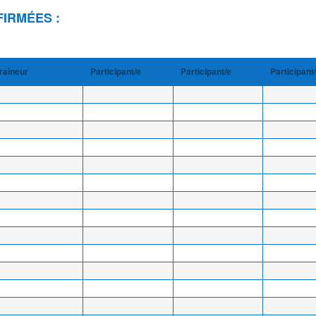
FIRMÉES :
raîneur
Participant/e
Participant/e
Participant