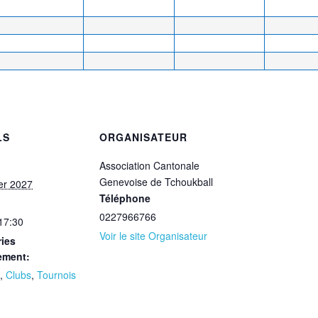
LS
ORGANISATEUR
Association Cantonale
Genevoise de Tchoukball
ier 2027
Téléphone
0227966766
 17:30
Voir le site Organisateur
ies
ement:
,
Clubs
,
Tournois