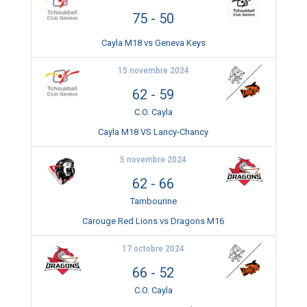
75
-
50
Cayla M18 vs Geneva Keys
15 novembre 2024
62
-
59
C.O. Cayla
Cayla M18 VS Lancy-Chancy
5 novembre 2024
62
-
66
Tambourine
Carouge Red Lions vs Dragons M16
17 octobre 2024
66
-
52
C.O. Cayla