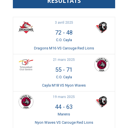
RÉSULTATS
3 avril 2025
72
-
48
C.O. Cayla
Dragons M16 VS Carouge Red Lions
21 mars 2025
55
-
71
C.O. Cayla
Cayla M18 VS Nyon Waves
19 mars 2025
44
-
63
Marens
Nyon Waves VS Carouge Red Lions