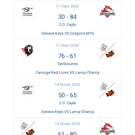
11 mars 2025
30
-
84
C.O. Cayla
Geneva Keys VS Dragons M16
11 mars 2025
76
-
61
Tambourine
Carouge Red Lions VS Lancy-Chancy
18 février 2025
50
-
65
C.O. Cayla
Geneva Keys VS Lancy-Chancy
16 février 2025
61
-
80