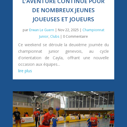
L’AVENTURE CONTINUE POUR
DE NOMBREUX JEUNES
JOUEUSES ET JOUEURS
par
Erwan Le Guern
|
Nov 22, 2025
|
Championnat
Junior
,
Clubs
| 0 Commentaire
Ce weekend se déroule la deuxième journée du
championnat junior genevois, au cycle
d'orientation de Cayla, offrant une nouvelle
occasion aux équipes...
lire plus