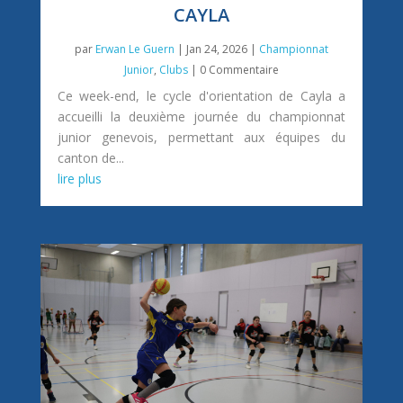
CAYLA
par
Erwan Le Guern
|
Jan 24, 2026
|
Championnat
Junior
,
Clubs
| 0 Commentaire
Ce week-end, le cycle d'orientation de Cayla a
accueilli la deuxième journée du championnat
junior genevois, permettant aux équipes du
canton de...
lire plus