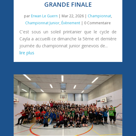
GRANDE FINALE
par
Erwan Le Guern
|
Mar 22, 2026
|
Championnat
,
Championnat Junior
,
Évènement
| 0 Commentaire
C'est sous un soleil printanier que le cycle de
Cayla a accueilli ce dimanche la 5ème et dernière
journée du championnat junior genevois de...
lire plus