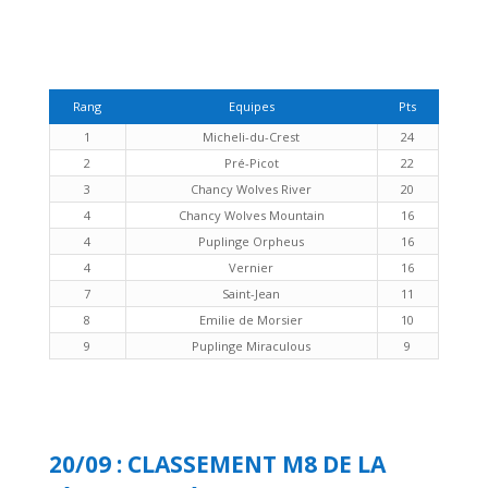
Rang
Equipes
Pts
1
Micheli-du-Crest
24
2
Pré-Picot
22
3
Chancy Wolves River
20
4
Chancy Wolves Mountain
16
4
Puplinge Orpheus
16
4
Vernier
16
7
Saint-Jean
11
8
Emilie de Morsier
10
9
Puplinge Miraculous
9
20/09 : CLASSEMENT M8 DE LA