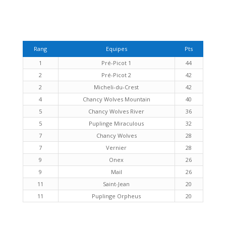
Rang
Equipes
Pts
1
Pré-Picot 1
44
2
Pré-Picot 2
42
2
Micheli-du-Crest
42
4
Chancy Wolves Mountain
40
5
Chancy Wolves River
36
5
Puplinge Miraculous
32
7
Chancy Wolves
28
7
Vernier
28
9
Onex
26
9
Mail
26
11
Saint-Jean
20
11
Puplinge Orpheus
20