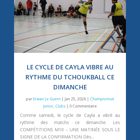
LE CYCLE DE CAYLA VIBRE AU
RYTHME DU TCHOUKBALL CE
DIMANCHE
par
Erwan Le Guern
|
Jan 25, 2026
|
Championnat
Junior
,
Clubs
| 0 Commentaire
Comme samedi, le cycle de Cayla a vibré au
rythme des matchs ce dimanche. Les
COMPÉTITIONS M10 – UNE MATINÉE SOUS LE
SIGNE DE LA CONFIRMATION Dès...