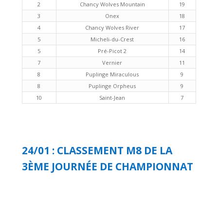
2
Chancy Wolves Mountain
19
3
Onex
18
4
Chancy Wolves River
17
5
Micheli-du-Crest
16
5
Pré-Picot 2
14
7
Vernier
11
8
Puplinge Miraculous
9
8
Puplinge Orpheus
9
10
Saint-Jean
7
24/01 : CLASSEMENT M8 DE LA
3ÈME JOURNÉE DE CHAMPIONNAT