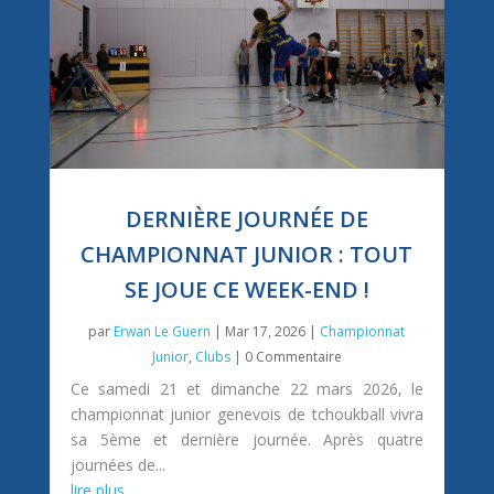
DERNIÈRE JOURNÉE DE
CHAMPIONNAT JUNIOR : TOUT
SE JOUE CE WEEK-END !
par
Erwan Le Guern
|
Mar 17, 2026
|
Championnat
Junior
,
Clubs
| 0 Commentaire
Ce samedi 21 et dimanche 22 mars 2026, le
championnat junior genevois de tchoukball vivra
sa 5ème et dernière journée. Après quatre
journées de...
lire plus