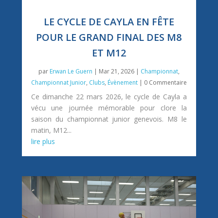
LE CYCLE DE CAYLA EN FÊTE
POUR LE GRAND FINAL DES M8
ET M12
par
Erwan Le Guern
|
Mar 21, 2026
|
Championnat
,
Championnat Junior
,
Clubs
,
Évènement
| 0 Commentaire
Ce dimanche 22 mars 2026, le cycle de Cayla a
vécu une journée mémorable pour clore la
saison du championnat junior genevois. M8 le
matin, M12...
lire plus