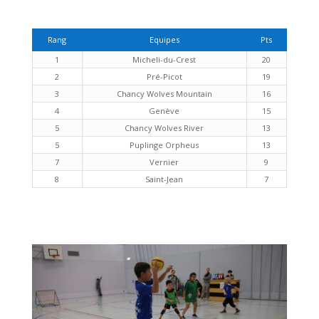
Rang
Equipes
Pts
1
Micheli-du-Crest
20
2
Pré-Picot
19
3
Chancy Wolves Mountain
16
4
Genève
15
5
Chancy Wolves River
13
5
Puplinge Orpheus
13
7
Vernier
9
8
Saint-Jean
7