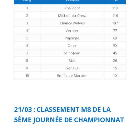
1
Pré-Picot
118
2
Micheli-du-Crest
116
3
Chancy Wolves
107
4
Vernier
77
5
Puplinge
68
6
Onex
50
7
Saint-Jean
45
8
Mail
26
9
Genève
15
10
Emilie de Morsier
10
21/03 : CLASSEMENT M8 DE LA
5ÈME JOURNÉE DE CHAMPIONNAT