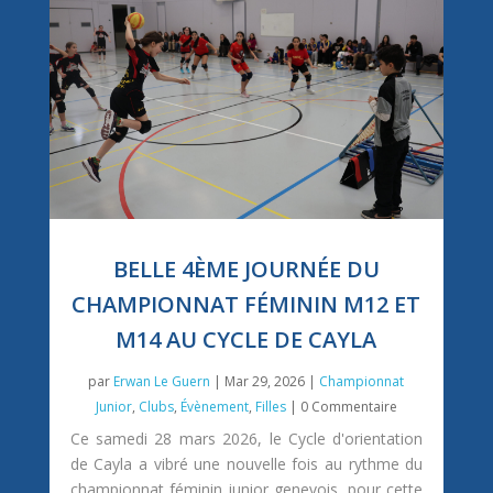
BELLE 4ÈME JOURNÉE DU
CHAMPIONNAT FÉMININ M12 ET
M14 AU CYCLE DE CAYLA
par
Erwan Le Guern
|
Mar 29, 2026
|
Championnat
Junior
,
Clubs
,
Évènement
,
Filles
| 0 Commentaire
Ce samedi 28 mars 2026, le Cycle d'orientation
de Cayla a vibré une nouvelle fois au rythme du
championnat féminin junior genevois, pour cette