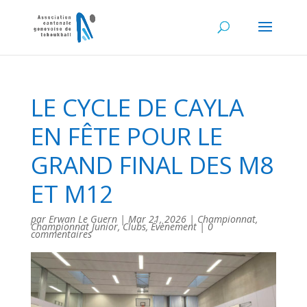
LE CYCLE DE CAYLA
EN FÊTE POUR LE
GRAND FINAL DES M8
ET M12
par
Erwan Le Guern
|
Mar 21, 2026
|
Championnat
,
Championnat Junior
,
Clubs
,
Évènement
|
0
commentaires