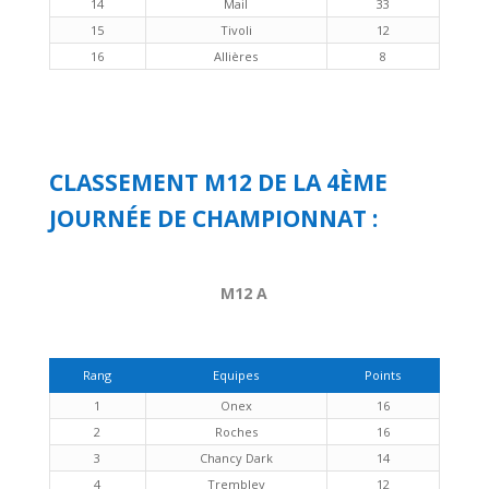
14
Mail
33
15
Tivoli
12
16
Allières
8
CLASSEMENT M12 DE LA 4ÈME
JOURNÉE DE CHAMPIONNAT :
M12 A
Rang
Equipes
Points
1
Onex
16
2
Roches
16
3
Chancy Dark
14
4
Trembley
12