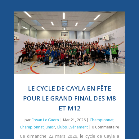
LE CYCLE DE CAYLA EN FÊTE
POUR LE GRAND FINAL DES M8
ET M12
par
Erwan Le Guern
|
Mar 21, 2026
|
Championnat
,
Championnat Junior
,
Clubs
,
Évènement
| 0 Commentaire
Ce dimanche 22 mars 2026, le cycle de Cayla a