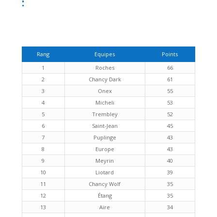
:
Rang
Equipes
Points
1
Roches
66
2
Chancy Dark
61
3
Onex
55
4
Micheli
53
5
Trembley
52
6
Saint-Jean
45
7
Puplinge
43
8
Europe
43
9
Meyrin
40
10
Liotard
39
11
Chancy Wolf
35
12
Étang
35
13
Aïre
34