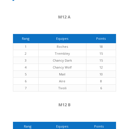
M12 A
Rang
Equipes
Points
1
Roches
18
2
Trembley
15
3
Chancy Dark
15
4
Chancy Wolf
12
5
Mail
10
6
Aïre
8
7
Tivoli
6
M12 B
Rang
Equipes
Points