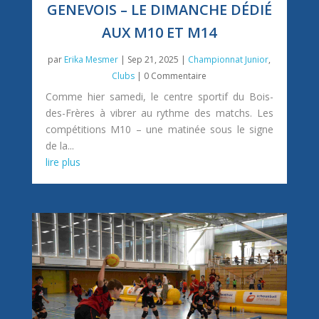
GENEVOIS – LE DIMANCHE DÉDIÉ
AUX M10 ET M14
par
Erika Mesmer
|
Sep 21, 2025
|
Championnat Junior
,
Clubs
| 0 Commentaire
Comme hier samedi, le centre sportif du Bois-
des-Frères à vibrer au rythme des matchs. Les
compétitions M10 – une matinée sous le signe
de la...
lire plus