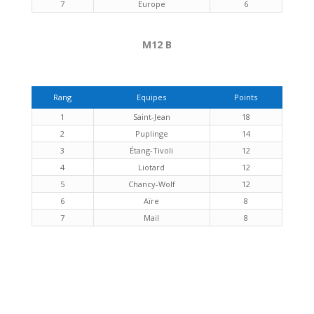
7
Europe
6
M12 B
Rang
Equipes
Points
1
Saint-Jean
18
2
Puplinge
14
3
Étang-Tivoli
12
4
Liotard
12
5
Chancy-Wolf
12
6
Aïre
8
7
Mail
8