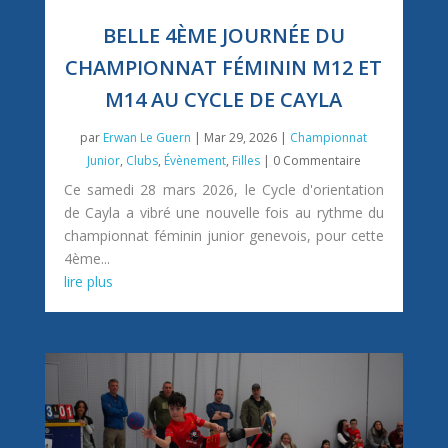
BELLE 4ÈME JOURNÉE DU
CHAMPIONNAT FÉMININ M12 ET
M14 AU CYCLE DE CAYLA
par
Erwan Le Guern
|
Mar 29, 2026
|
Championnat
Junior
,
Clubs
,
Évènement
,
Filles
| 0 Commentaire
Ce samedi 28 mars 2026, le Cycle d'orientation
de Cayla a vibré une nouvelle fois au rythme du
championnat féminin junior genevois, pour cette
4ème...
lire plus