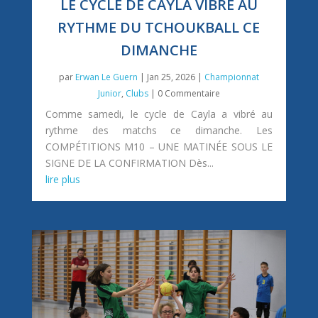
LE CYCLE DE CAYLA VIBRE AU
RYTHME DU TCHOUKBALL CE
DIMANCHE
par
Erwan Le Guern
|
Jan 25, 2026
|
Championnat
Junior
,
Clubs
| 0 Commentaire
Comme samedi, le cycle de Cayla a vibré au
rythme des matchs ce dimanche. Les
COMPÉTITIONS M10 – UNE MATINÉE SOUS LE
SIGNE DE LA CONFIRMATION Dès...
lire plus