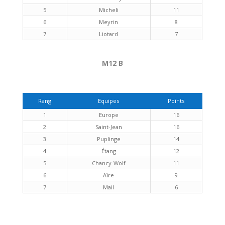
5
Micheli
11
6
Meyrin
8
7
Liotard
7
M12 B
Rang
Equipes
Points
1
Europe
16
2
Saint-Jean
16
3
Puplinge
14
4
Étang
12
5
Chancy-Wolf
11
6
Aïre
9
7
Mail
6