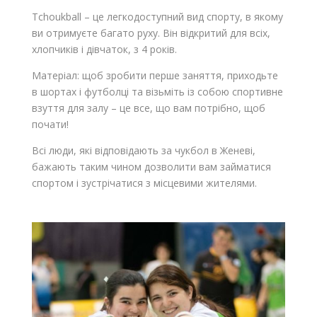
Tchoukball – це легкодоступний вид спорту, в якому
ви отримуєте багато руху. Він відкритий для всіх,
хлопчиків і дівчаток, з 4 років.
Матерiал: щоб зробити перше заняття, приходьте
в шортах і футболці та візьміть iз собою спортивне
взуття для залу – це все, що вам потрібно, щоб
почати!
Всі люди, якi вiдповiдають за чукбол в Женевi,
бажають таким чином дозволити вам займатися
спортом і зустрічатися з місцевими жителями.