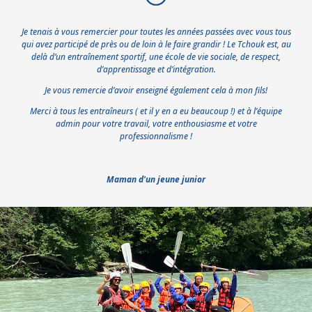
Je tenais à vous remercier pour toutes les années passées avec vous tous
qui avez participé de près ou de loin à le faire grandir ! Le Tchouk est, au
delà d’un entraînement sportif, une école de vie sociale, de respect,
d’apprentissage et d’intégration.
Je vous remercie d’avoir enseigné également cela à mon fils!
Merci à tous les entraîneurs ( et il y en a eu beaucoup !) et à l’équipe
admin pour votre travail, votre enthousiasme et votre
professionnalisme !
Maman d'un jeune junior