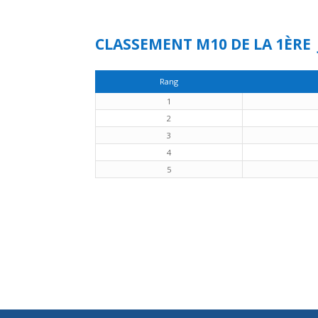
CLASSEMENT M10 DE LA 1ÈRE
Rang
1
2
3
4
5