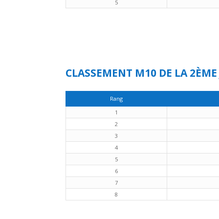
5
CLASSEMENT M10 DE LA 2ÈME
Rang
1
2
3
4
5
6
7
8