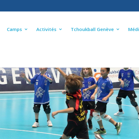
Camps
Activités
Tchoukball Genève
Médi