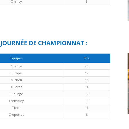
Chancy
8
 JOURNÉE DE CHAMPIONNAT :
Equipes
Pts
Chancy
20
Europe
17
Micheli
16
Allières
14
Puplinge
12
Trembley
12
Tivoli
11
Cropettes
6