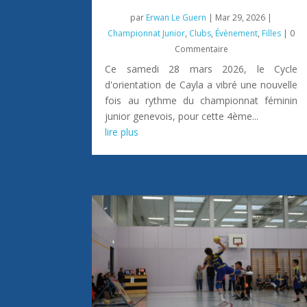
par
Erwan Le Guern
|
Mar 29, 2026
|
Championnat Junior
,
Clubs
,
Évènement
,
Filles
| 0
Commentaire
Ce samedi 28 mars 2026, le Cycle
d'orientation de Cayla a vibré une nouvelle
fois au rythme du championnat féminin
junior genevois, pour cette 4ème...
lire plus