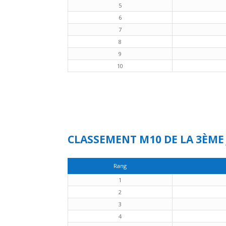
5
6
7
8
9
10
CLASSEMENT M10 DE LA 3ÈME
Rang
1
2
3
4