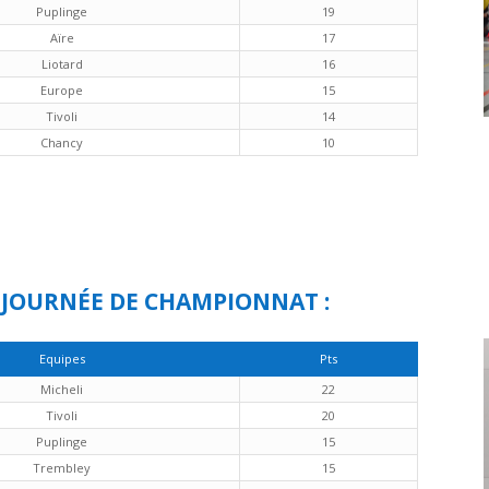
Puplinge
19
Aïre
17
Liotard
16
Europe
15
Tivoli
14
Chancy
10
 JOURNÉE DE CHAMPIONNAT :
Equipes
Pts
Micheli
22
Tivoli
20
Puplinge
15
Trembley
15