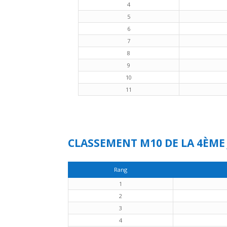
4
5
6
7
8
9
10
11
CLASSEMENT M10 DE LA 4ÈME
Rang
1
2
3
4