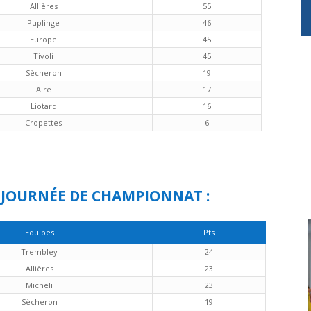
Allières
55
Puplinge
46
Europe
45
Tivoli
45
Sècheron
19
Aïre
17
Liotard
16
Cropettes
6
 JOURNÉE DE CHAMPIONNAT :
Equipes
Pts
Trembley
24
Allières
23
Micheli
23
Sècheron
19