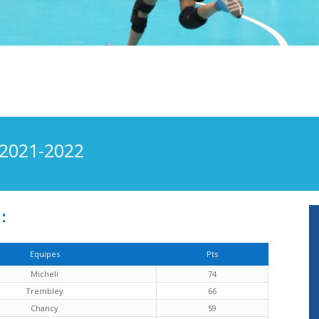
2021-2022
:
Equipes
Pts
Micheli
74
Trembley
66
Chancy
59