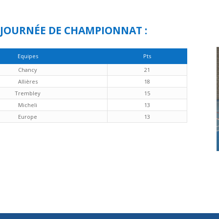
 JOURNÉE DE CHAMPIONNAT :
Equipes
Pts
Chancy
21
Allières
18
Trembley
15
Micheli
13
Europe
13