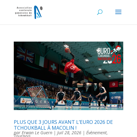
PLUS QUE 3 JOURS AVANT L’EURO 2026 DE
TCHOUKBALL À MACOLIN !
par
Erwan Le Guern
|
Juil 28, 2026
|
Évènement
,
Tournois