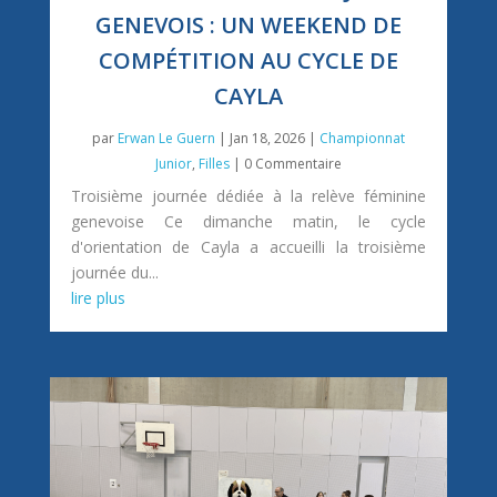
GENEVOIS : UN WEEKEND DE
COMPÉTITION AU CYCLE DE
CAYLA
par
Erwan Le Guern
|
Jan 18, 2026
|
Championnat
Junior
,
Filles
| 0 Commentaire
Troisième journée dédiée à la relève féminine
genevoise Ce dimanche matin, le cycle
d'orientation de Cayla a accueilli la troisième
journée du...
lire plus