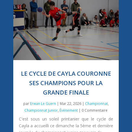
LE CYCLE DE CAYLA COURONNE
SES CHAMPIONS POUR LA
GRANDE FINALE
par
Erwan Le Guern
|
Mar 22, 2026
|
Championnat
,
Championnat Junior
,
Évènement
| 0 Commentaire
C'est sous un soleil printanier que le cycle de
Cayla a accueilli ce dimanche la 5ème et dernière