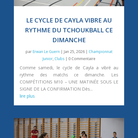
LE CYCLE DE CAYLA VIBRE AU
RYTHME DU TCHOUKBALL CE
DIMANCHE
par
Erwan Le Guern
|
Jan 25, 2026
|
Championnat
Junior
,
Clubs
| 0 Commentaire
Comme samedi, le cycle de Cayla a vibré au
rythme des matchs ce dimanche. Les
COMPÉTITIONS M10 – UNE MATINÉE SOUS LE
SIGNE DE LA CONFIRMATION Dès...
lire plus