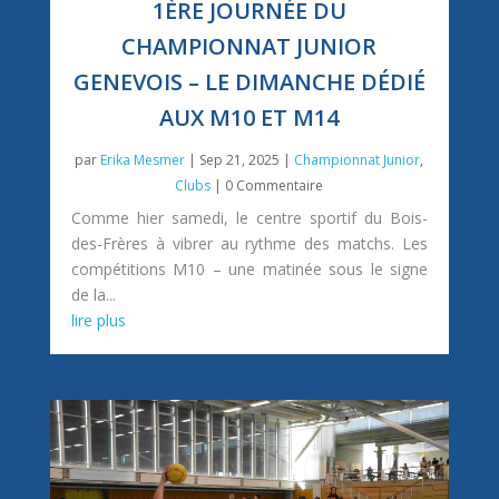
1ÈRE JOURNÉE DU
CHAMPIONNAT JUNIOR
GENEVOIS – LE DIMANCHE DÉDIÉ
AUX M10 ET M14
par
Erika Mesmer
|
Sep 21, 2025
|
Championnat Junior
,
Clubs
| 0 Commentaire
Comme hier samedi, le centre sportif du Bois-
des-Frères à vibrer au rythme des matchs. Les
compétitions M10 – une matinée sous le signe
de la...
lire plus