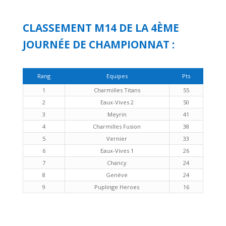
CLASSEMENT M14 DE LA 4ÈME
JOURNÉE DE CHAMPIONNAT :
Rang
Equipes
Pts
1
Charmilles Titans
55
2
Eaux-Vives 2
50
3
Meyrin
41
4
Charmilles Fusion
38
5
Vernier
33
6
Eaux-Vives 1
26
7
Chancy
24
8
Genève
24
9
Puplinge Heroes
16