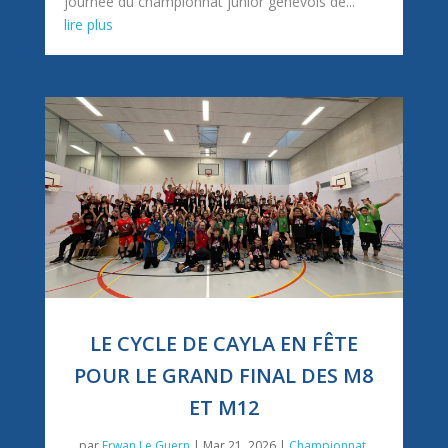
journée du championnat junior genevois de...
lire plus
LE CYCLE DE CAYLA EN FÊTE
POUR LE GRAND FINAL DES M8
ET M12
par
Erwan Le Guern
|
Mar 21, 2026
|
Championnat
,