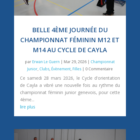
BELLE 4ÈME JOURNÉE DU
CHAMPIONNAT FÉMININ M12 ET
M14 AU CYCLE DE CAYLA
par
Erwan Le Guern
|
Mar 29, 2026
|
Championnat
Junior
,
Clubs
,
Évènement
,
Filles
| 0 Commentaire
Ce samedi 28 mars 2026, le Cycle d'orientation
de Cayla a vibré une nouvelle fois au rythme du
championnat féminin junior genevois, pour cette
4ème...
lire plus