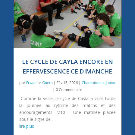
LE CYCLE DE CAYLA ENCORE EN
EFFERVESCENCE CE DIMANCHE
par
Erwan Le Guern
|
Fév 15, 2026
|
Championnat Junior
| 0 Commentaire
Comme la veille, le cycle de Cayla a vibré toute
la journée au rythme des matchs et des
encouragements. M10 – Une matinée placée
sous le signe de...
lire plus