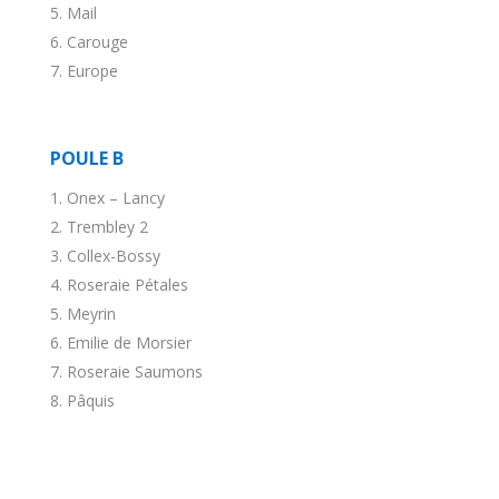
Mail
Carouge
Europe
POULE B
Onex – Lancy
Trembley 2
Collex-Bossy
Roseraie Pétales
Meyrin
Emilie de Morsier
Roseraie Saumons
Pâquis