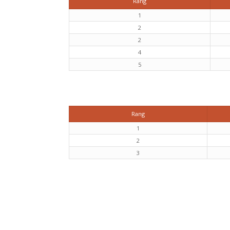
Rang
1
2
2
4
5
Rang
1
2
3