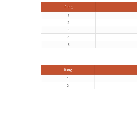
Rang
1
2
3
4
5
Rang
1
2