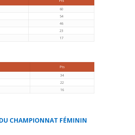
Pts
60
54
46
23
17
Pts
34
22
16
E DU CHAMPIONNAT FÉMININ