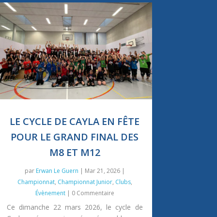
LE CYCLE DE CAYLA EN FÊTE
POUR LE GRAND FINAL DES
M8 ET M12
par
Erwan Le Guern
|
Mar 21, 2026
|
Championnat
,
Championnat Junior
,
Clubs
,
Évènement
| 0 Commentaire
Ce dimanche 22 mars 2026, le cycle de