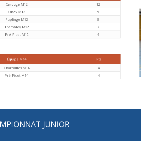
Carouge M12
12
Onex M12
9
Puplinge M12
8
Trembley M12
7
Pré-Picot M12
4
Équipe M14
Pts
Charmilles M14
4
Pré-Picot M14
4
AMPIONNAT JUNIOR