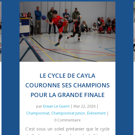
LE CYCLE DE CAYLA
COURONNE SES CHAMPIONS
POUR LA GRANDE FINALE
par
Erwan Le Guern
|
Mar 22, 2026
|
Championnat
,
Championnat Junior
,
Évènement
|
0 Commentaire
C'est sous un soleil printanier que le cycle