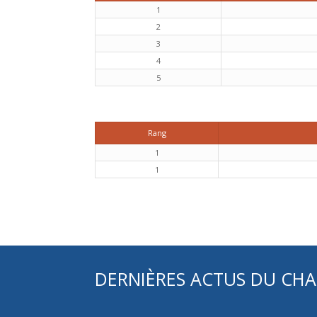
1
2
3
4
5
Rang
1
1
DERNIÈRES ACTUS DU CH