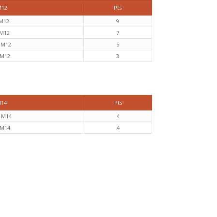
M12
Pts
M12
9
 M12
7
 M12
5
 M12
3
M14
Pts
s M14
4
 M14
4