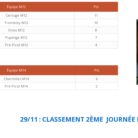
Équipe M12
Pts
Carouge M12
11
Trembley M12
10
Onex M12
8
Puplinge M12
7
Pré-Picot M12
4
Équipe M14
Pts
Charmilles M14
6
Pré-Picot M14
2
29/11 : CLASSEMENT 2ÈME JOURNÉ