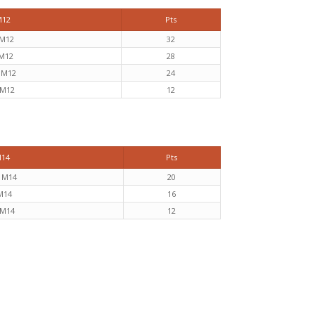
M12
Pts
 M12
32
M12
28
 M12
24
 M12
12
M14
Pts
s M14
20
M14
16
 M14
12