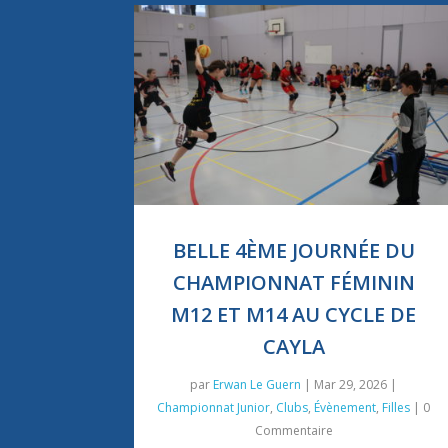
BELLE 4ÈME JOURNÉE DU
CHAMPIONNAT FÉMININ
M12 ET M14 AU CYCLE DE
CAYLA
par
Erwan Le Guern
|
Mar 29, 2026
|
Championnat Junior
,
Clubs
,
Évènement
,
Filles
| 0
Commentaire