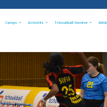
Camps
Activités
Tchoukball Genève
Médi