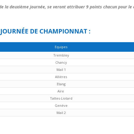
 de la deuxième journée, se veront attribuer 9 points chacun pour l
 JOURNÉE DE CHAMPIONNAT :
Equipes
Trembley
Chancy
Mail 1
Allières
Etang
Aïre
Tattes-Liotard
Genève
Mail 2