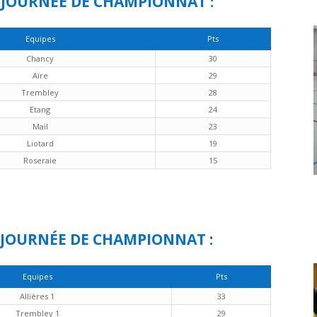
 JOURNÉE DE CHAMPIONNAT :
Equipes
Pts
Chancy
30
Aïre
29
Trembley
28
Etang
24
Mail
23
Liotard
19
Roseraie
15
 JOURNÉE DE CHAMPIONNAT :
Equipes
Pts
Allières 1
33
Trembley 1
29