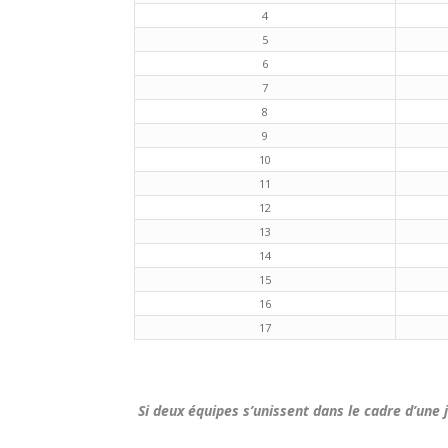
4
5
6
7
8
9
10
11
12
13
14
15
16
17
Si deux équipes s’unissent dans le cadre d’un