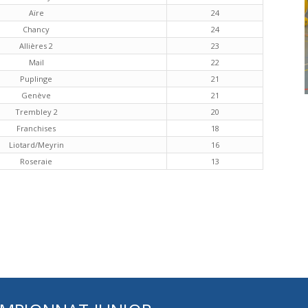
Aïre
24
Chancy
24
Allières 2
23
Mail
22
Puplinge
21
Genève
21
Trembley 2
20
Franchises
18
Liotard/Meyrin
16
Roseraie
13