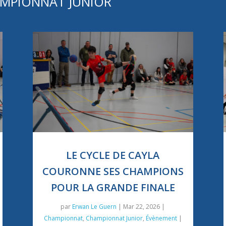
AMPIONNAT JUNIOR
LE CYCLE DE CAYLA
COURONNE SES CHAMPIONS
POUR LA GRANDE FINALE
par
Erwan Le Guern
|
Mar 22, 2026
|
Championnat
,
Championnat Junior
,
Évènement
|