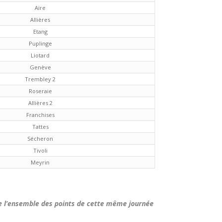
Aïre
Allières
Etang
Puplinge
Liotard
Genève
Trembley 2
Roseraie
Allières 2
Franchises
Tattes
Sécheron
Tivoli
Meyrin
le l’ensemble des points de cette même journée