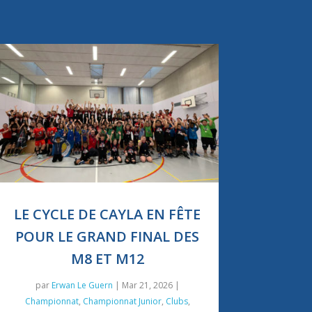
LE CYCLE DE CAYLA EN FÊTE
POUR LE GRAND FINAL DES
M8 ET M12
par
Erwan Le Guern
|
Mar 21, 2026
|
Championnat
,
Championnat Junior
,
Clubs
,