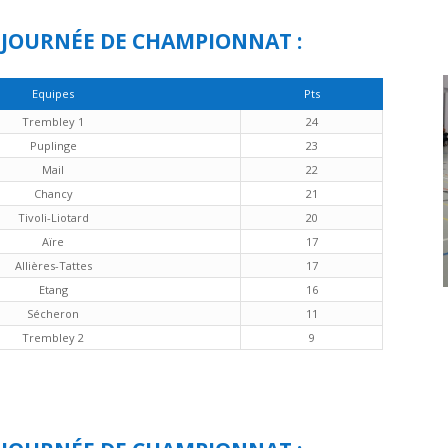
 JOURNÉE DE CHAMPIONNAT :
Equipes
Pts
Trembley 1
24
Puplinge
23
Mail
22
Chancy
21
Tivoli-Liotard
20
Aïre
17
Allières-Tattes
17
Etang
16
Sécheron
11
Trembley 2
9