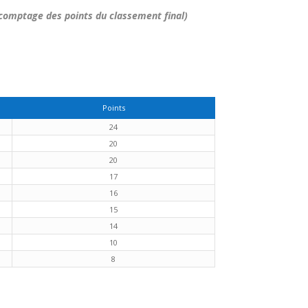
e comptage des points du classement final)
Points
24
20
20
17
16
15
14
10
8