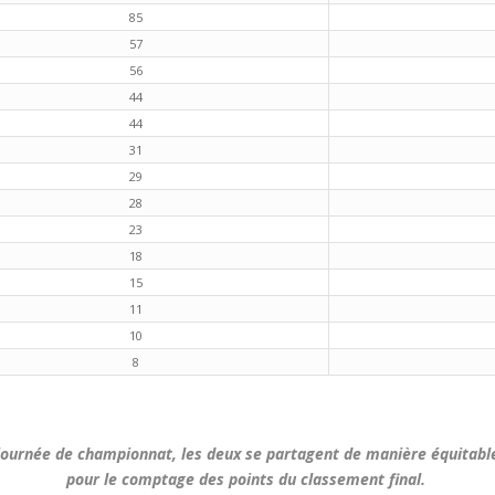
85
57
56
44
44
31
29
28
23
18
15
11
10
8
e journée de championnat, les deux se partagent de manière équitab
pour le comptage des points du classement final.