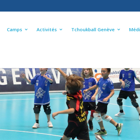
Camps
Activités
Tchoukball Genève
Médi