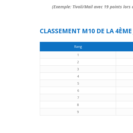
(Exemple: Tivoli/Mail avec 19 points lors
CLASSEMENT M10 DE LA 4ÈME
Rang
1
2
3
4
5
6
7
8
9