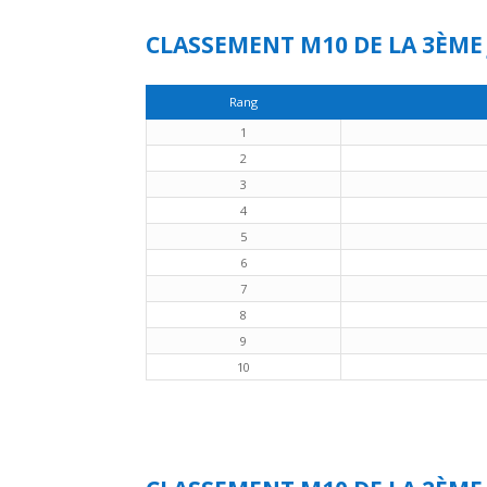
CLASSEMENT M10 DE LA 3ÈME
Rang
1
2
3
4
5
6
7
8
9
10