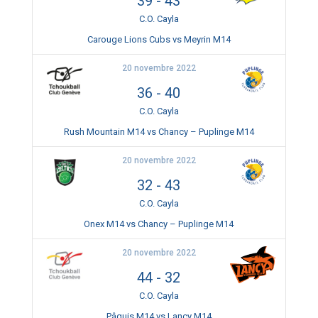
39
-
43
C.O. Cayla
Carouge Lions Cubs vs Meyrin M14
20 novembre 2022
36
-
40
C.O. Cayla
Rush Mountain M14 vs Chancy – Puplinge M14
20 novembre 2022
32
-
43
C.O. Cayla
Onex M14 vs Chancy – Puplinge M14
20 novembre 2022
44
-
32
C.O. Cayla
Pâquis M14 vs Lancy M14