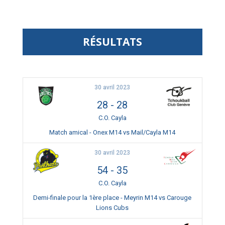
RÉSULTATS
30 avril 2023
28
-
28
C.O. Cayla
Match amical - Onex M14 vs Mail/Cayla M14
30 avril 2023
54
-
35
C.O. Cayla
Demi-finale pour la 1ère place - Meyrin M14 vs Carouge
Lions Cubs