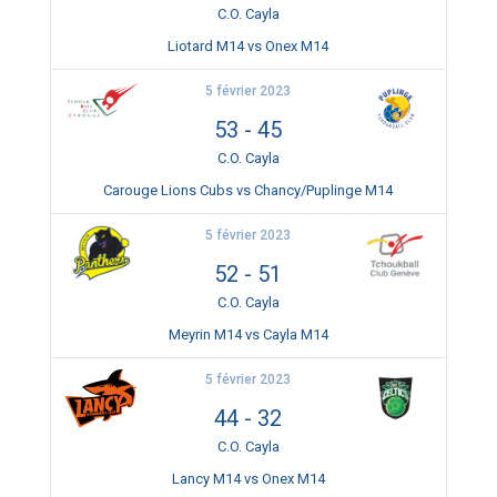
C.O. Cayla
Liotard M14 vs Onex M14
5 février 2023
53
-
45
C.O. Cayla
Carouge Lions Cubs vs Chancy/Puplinge M14
5 février 2023
52
-
51
C.O. Cayla
Meyrin M14 vs Cayla M14
5 février 2023
44
-
32
C.O. Cayla
Lancy M14 vs Onex M14