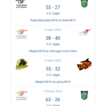
53
-
27
C.O. Cayla
Rush Mountain M14 vs Onex M14
5 mars 2023
38
-
40
C.O. Cayla
Pâquis M14 vs Carouge Lions Cubs
5 mars 2023
55
-
32
C.O. Cayla
Meyrin M14 vs Lancy M14
5 février 2023
63
-
26
C.O. Cayla