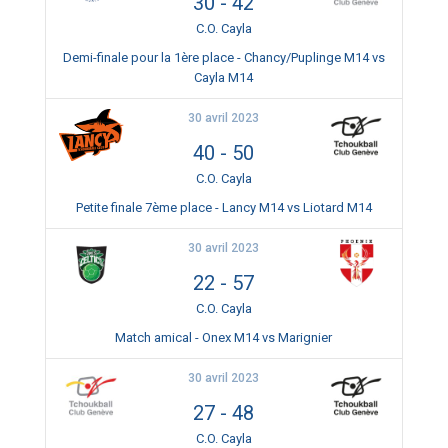
30
-
42
C.O. Cayla
Demi-finale pour la 1ère place - Chancy/Puplinge M14 vs
Cayla M14
30 avril 2023
40
-
50
C.O. Cayla
Petite finale 7ème place - Lancy M14 vs Liotard M14
30 avril 2023
22
-
57
C.O. Cayla
Match amical - Onex M14 vs Marignier
30 avril 2023
27
-
48
C.O. Cayla