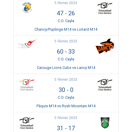
5 février 2023
47
-
26
C.O. Cayla
Chancy/Puplinge M14 vs Liotard M14
5 février 2023
60
-
33
C.O. Cayla
Carouge Lions Cubs vs Lancy M14
5 février 2023
30
-
0
C.O. Cayla
Pâquis M14 vs Rush Mountain M14
5 février 2023
31
-
17