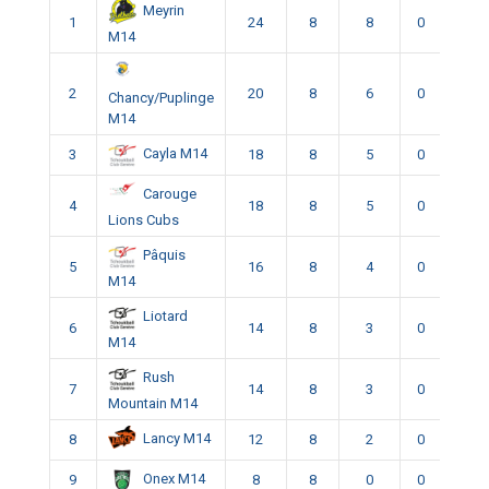
Meyrin
1
24
8
8
0
0
M14
2
20
8
6
0
2
Chancy/Puplinge
M14
Cayla M14
3
18
8
5
0
3
Carouge
4
18
8
5
0
3
Lions Cubs
Pâquis
5
16
8
4
0
4
M14
Liotard
6
14
8
3
0
5
M14
Rush
7
14
8
3
0
5
Mountain M14
Lancy M14
8
12
8
2
0
6
Onex M14
9
8
8
0
0
8