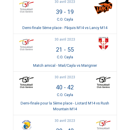
30 avril 2023
39
-
19
C.O. Cayla
Demi-finale 5ème place - Pâquis M14 vs Lancy M14
30 avril 2023
21
-
55
C.O. Cayla
Match amical - Mail/Cayla vs Marignier
30 avril 2023
40
-
42
C.O. Cayla
Demi-finale pour la 5ème place - Liotard M14 vs Rush
Mountain M14
30 avril 2023