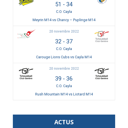
51
-
34
C.O. Cayla
Meyrin M14 vs Chancy – Puplinge M14
20 novembre 2022
32
-
37
C.O. Cayla
Carouge Lions Cubs vs Cayla M14
20 novembre 2022
39
-
36
C.O. Cayla
Rush Mountain M14 vs Liotard M14
ACTUS