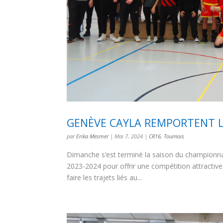
GENÈVE CAYLA REMPORTENT 
par
Erika Mesmer
|
Mai 7, 2024
|
CR16
,
Tournois
Dimanche s’est terminé la saison du championn
2023-2024 pour offrir une compétition attractive p
faire les trajets liés au...