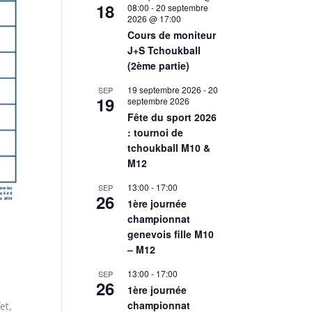
18
08:00
-
20 septembre
2026 @ 17:00
Cours de moniteur
J+S Tchoukball
(2ème partie)
19 septembre 2026
-
20
SEP
19
septembre 2026
Fête du sport 2026
: tournoi de
tchoukball M10 &
M12
13:00
-
17:00
SEP
26
1ère journée
championnat
genevois fille M10
– M12
13:00
-
17:00
SEP
26
1ère journée
championnat
et,