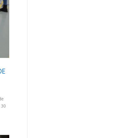
DE
de
e 30