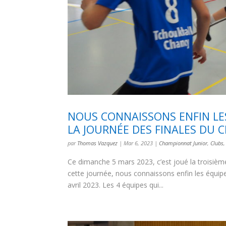
NOUS CONNAISSONS ENFIN LES
LA JOURNÉE DES FINALES DU
par
Thomas Vazquez
|
Mar 6, 2023
|
Championnat Junior
,
Clubs
Ce dimanche 5 mars 2023, c’est joué la troisiè
cette journée, nous connaissons enfin les équipe
avril 2023. Les 4 équipes qui...