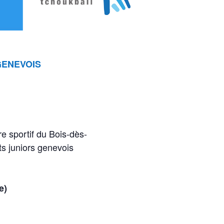
GENEVOIS
 sportif du Bois-dès-
ts juniors genevois
se)