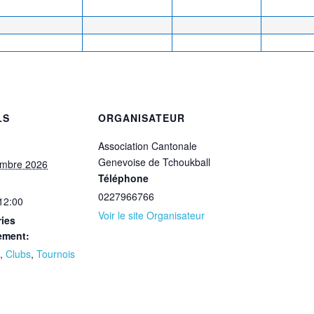
LS
ORGANISATEUR
Association Cantonale
Genevoise de Tchoukball
embre 2026
Téléphone
0227966766
 12:00
Voir le site Organisateur
ies
ement:
,
Clubs
,
Tournois