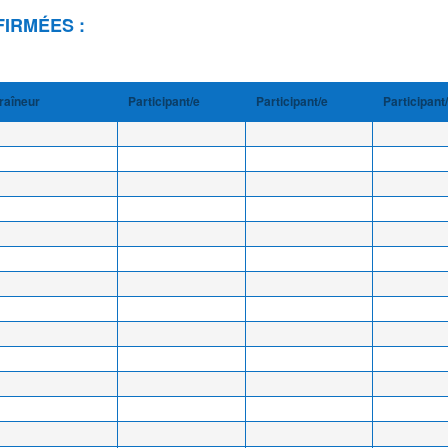
FIRMÉES :
raîneur
Participant/e
Participant/e
Participant