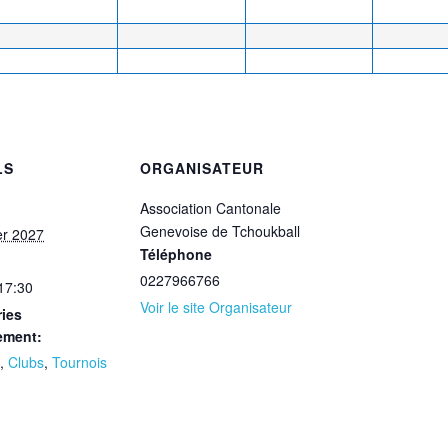
LS
ORGANISATEUR
Association Cantonale
Genevoise de Tchoukball
er 2027
Téléphone
0227966766
 17:30
Voir le site Organisateur
ies
ement:
,
Clubs
,
Tournois