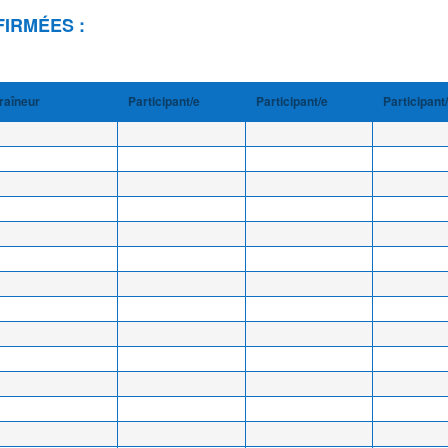
FIRMÉES :
raîneur
Participant/e
Participant/e
Participant