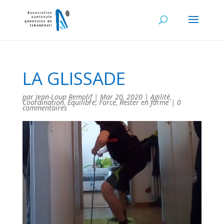
LA GLISSADE
par
Jean-Loup Remolif
|
Mar 20, 2020
|
Agilité
,
Coordination
,
Equilibre
,
Force
,
Rester en forme
|
0
commentaires