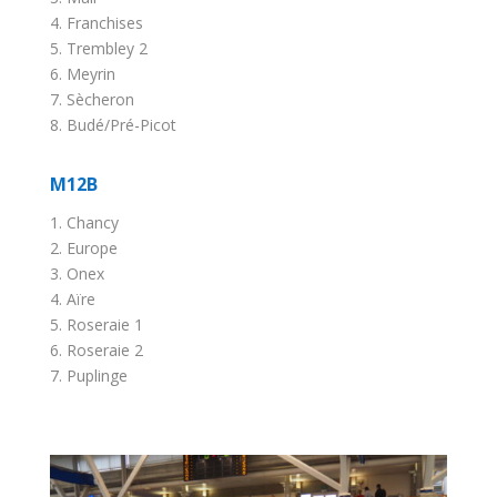
4. Franchises
5. Trembley 2
6. Meyrin
7. Sècheron
8. Budé/Pré-Picot
M12B
1. Chancy
2. Europe
3. Onex
4. Aïre
5. Roseraie 1
6. Roseraie 2
7. Puplinge