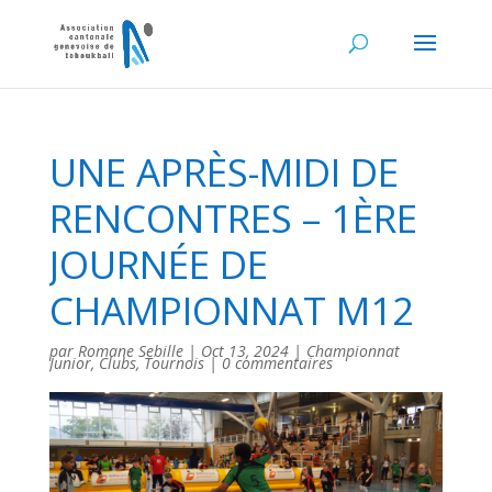
UNE APRÈS-MIDI DE
RENCONTRES – 1ÈRE
JOURNÉE DE
CHAMPIONNAT M12
par
Romane Sebille
|
Oct 13, 2024
|
Championnat
Junior
,
Clubs
,
Tournois
|
0 commentaires