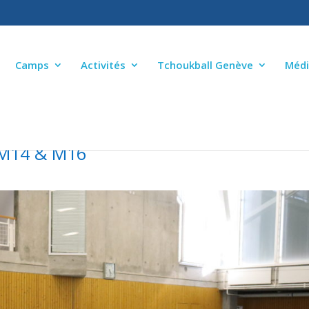
Camps
Activités
Tchoukball Genève
Médi
M14 & M16