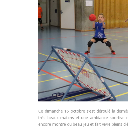
Ce dimanche 16 octobre s’est déroulé la derniè
très beaux matchs et une ambiance sportive ré
encore montré du beau jeu et fait vivre pleins d