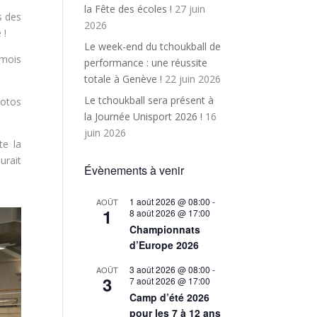
la Fête des écoles !
27 juin
s des
2026
 !
Le week-end du tchoukball de
 mois
performance : une réussite
totale à Genève !
22 juin 2026
Le tchoukball sera présent à
hotos
la Journée Unisport 2026 !
16
juin 2026
te la
urait
Évènements à venir
1 août 2026 @ 08:00
-
AOÛT
1
8 août 2026 @ 17:00
Championnats
d’Europe 2026
3 août 2026 @ 08:00
-
AOÛT
3
7 août 2026 @ 17:00
Camp d’été 2026
pour les 7 à 12 ans