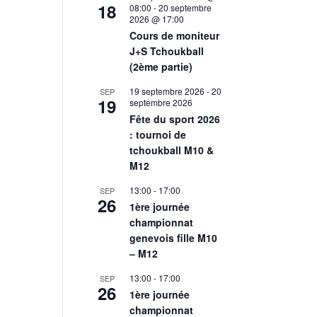
18
08:00
-
20 septembre
2026 @ 17:00
Cours de moniteur
J+S Tchoukball
(2ème partie)
19 septembre 2026
-
20
SEP
19
septembre 2026
Fête du sport 2026
: tournoi de
tchoukball M10 &
M12
13:00
-
17:00
SEP
26
1ère journée
championnat
genevois fille M10
– M12
13:00
-
17:00
SEP
26
1ère journée
championnat