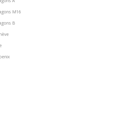
agons A
ragons M16
ragons B
enève
e
oenix