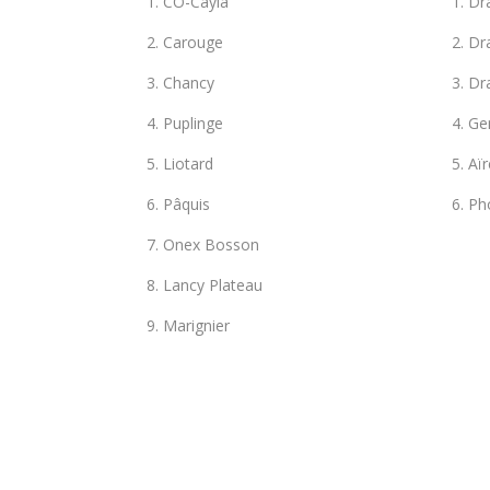
1. CO-Cayla
1. Dr
2. Carouge
2. D
3. Chancy
3. D
4. Puplinge
4. G
5. Liotard
5. Aïr
6. Pâquis
6. Ph
7. Onex Bosson
8. Lancy Plateau
9. Marignier