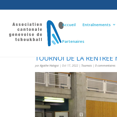
Accueil
Entraînements
Partenaires
TOURNOI DE LA RENTRÉE 
par
Agathe Halegoi
|
Oct 17, 2022
|
Tournois
|
0 commentaires