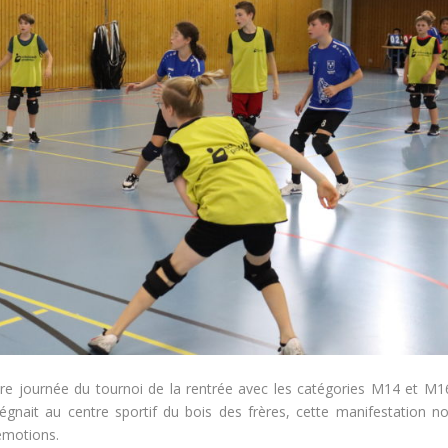
re journée du tournoi de la rentrée avec les catégories
M14 et M1
gnait au centre sportif du bois des frères, cette manifestation n
’émotions.