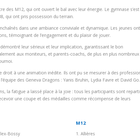
re des M12, qui ont ouvert le bal avec leur énergie. Le gymnase s’est
, qui ont pris possession du terrain.
 enchaînés dans une ambiance conviviale et dynamique. Les jeunes on
ions, témoignant de l’engagement et du plaisir de jouer.
 démontré leur sérieux et leur implication, garantissant le bon
alement aux moniteurs, et parents-coachs, de plus en plus nombreux
ournoi.
 le droit à une animation inédite. Ils ont pu se mesurer à des professio
 l’équipe des Geneva Dragons : Yanis Bruhin, Lydia Favre et David Go
 la fatigue a laissé place à la joie : tous les participants sont repart
e recevoir une coupe et des médailles comme récompense de leurs
M12
llex-Bossy
Allières