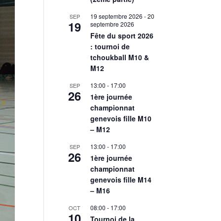
19 septembre 2026
-
20
SEP
19
septembre 2026
Fête du sport 2026
: tournoi de
tchoukball M10 &
M12
13:00
-
17:00
SEP
26
1ère journée
championnat
genevois fille M10
– M12
13:00
-
17:00
SEP
26
1ère journée
championnat
genevois fille M14
– M16
08:00
-
17:00
OCT
10
Tournoi de la