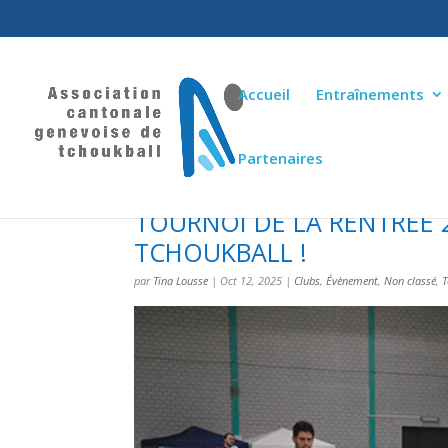
Accueil
Entraînements
Partenaires
TOURNOI DE LA RENTRÉE 2
TCHOUKBALL !
par
Tina Lousse
|
Oct 12, 2025
|
Clubs
,
Évènement
,
Non classé
,
T