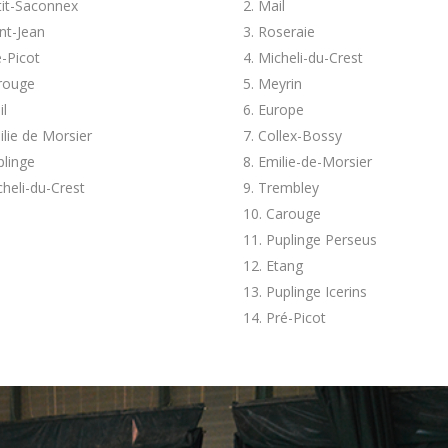
tit-Saconnex
Mail
nt-Jean
Roseraie
-Picot
Micheli-du-Crest
rouge
Meyrin
il
Europe
lie de Morsier
Collex-Bossy
plinge
Emilie-de-Morsier
heli-du-Crest
Trembley
Carouge
Puplinge Perseus
Etang
Puplinge Icerins
Pré-Picot