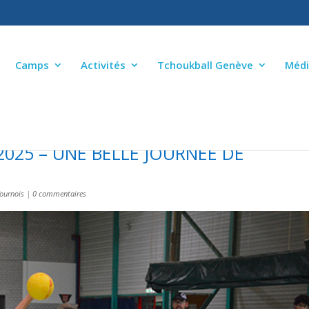
Camps
Activités
Tchoukball Genève
Médi
025 – UNE BELLE JOURNÉE DE
ournois
|
0 commentaires