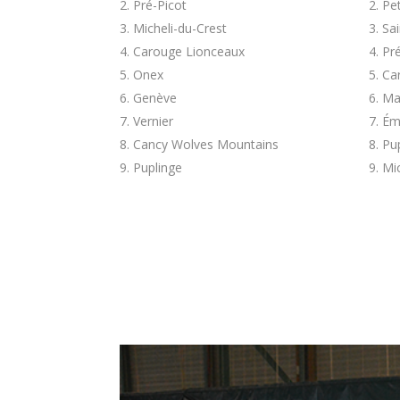
Pré-Picot
Pe
Micheli-du-Crest
Sai
Carouge Lionceaux
Pré
Onex
Ca
Genève
Ma
Vernier
Émi
Cancy Wolves Mountains
Pu
Puplinge
Mic