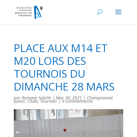
PLACE AUX M14 ET
M20 LORS DES
TOURNOIS DU
DIMANCHE 28 MARS
par
Romane Sebille
|
Mar 30, 2021
|
Championnat
Junior
,
Clubs
,
Tournois
|
0 commentaires