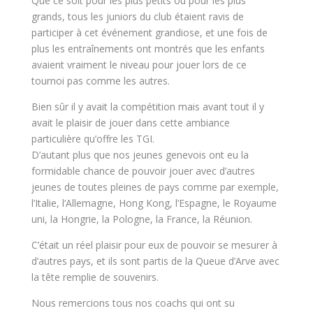
Que ce soit pour les plus petits ou pour les plus
grands, tous les juniors du club étaient ravis de
participer à cet événement grandiose, et une fois de
plus les entraînements ont montrés que les enfants
avaient vraiment le niveau pour jouer lors de ce
tournoi pas comme les autres.
Bien sûr il y avait la compétition mais avant tout il y
avait le plaisir de jouer dans cette ambiance
particulière qu’offre les TGI.
D’autant plus que nos jeunes genevois ont eu la
formidable chance de pouvoir jouer avec d’autres
jeunes
de toutes pleines
de
pays
comme
par
exemple
,
l’Italie
,
l
‘
Allemagne
,
Hong
Kong
,
l’Espagne, le Royaume
uni
,
la
Hongrie
,
la
Pologne
,
la
France
,
la
R
éunion.
C’était un réel plaisir pour eux de pouvoir se mesurer à
d’autres pays, et ils sont partis de la Queue d’Arve avec
la tête remplie de souvenirs.
Nous remercions tous nos coachs qui ont su