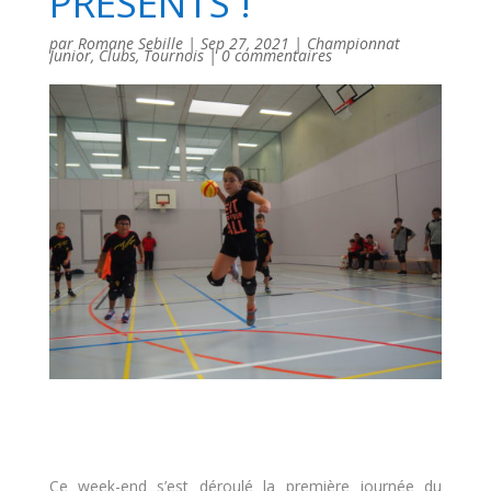
PRÉSENTS !
par
Romane Sebille
|
Sep 27, 2021
|
Championnat
Junior
,
Clubs
,
Tournois
|
0 commentaires
Ce week-end s’est déroulé la première journée du