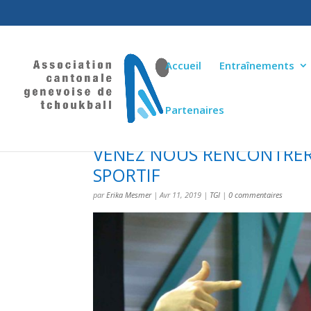
Accueil
Entraînements
Partenaires
VENEZ NOUS RENCONTRER
SPORTIF
par
Erika Mesmer
|
Avr 11, 2019
|
TGI
|
0 commentaires