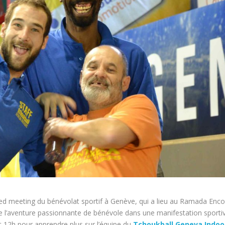
ed meeting du bénévolat sportif à Genève, qui a lieu au Ramada Enco
e l’aventure passionnante de bénévole dans une manifestation sporti
t 12h pour apprendre plus sur l’équipe du
Tchoukball Geneva Indoo