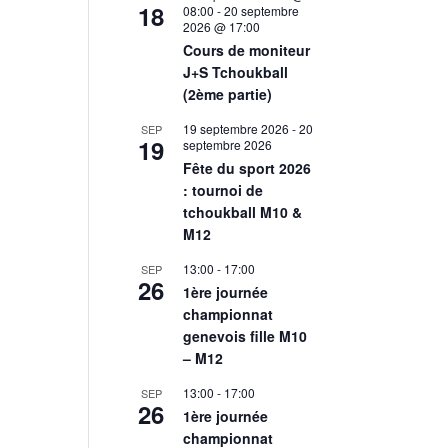
18
08:00
-
20 septembre
2026 @ 17:00
Cours de moniteur
J+S Tchoukball
(2ème partie)
19 septembre 2026
-
20
SEP
19
septembre 2026
Fête du sport 2026
: tournoi de
tchoukball M10 &
M12
13:00
-
17:00
SEP
26
1ère journée
championnat
genevois fille M10
– M12
13:00
-
17:00
SEP
26
1ère journée
championnat