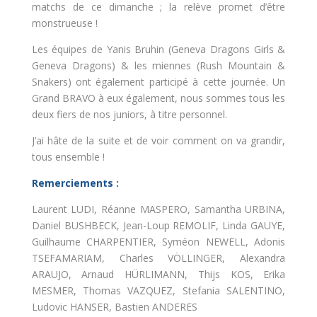
matchs de ce dimanche ; la relève promet d’être
monstrueuse !
Les équipes de Yanis Bruhin (Geneva Dragons Girls &
Geneva Dragons) & les miennes (Rush Mountain &
Snakers) ont également participé à cette journée. Un
Grand BRAVO à eux également, nous sommes tous les
deux fiers de nos juniors, à titre personnel.
J’ai hâte de la suite et de voir comment on va grandir,
tous ensemble !
Remerciements :
Laurent LUDI, Réanne MASPERO, Samantha URBINA,
Daniel BUSHBECK, Jean-Loup REMOLIF, Linda GAUYE,
Guilhaume CHARPENTIER, Syméon NEWELL, Adonis
TSEFAMARIAM, Charles VÖLLINGER, Alexandra
ARAUJO, Arnaud HÜRLIMANN, Thijs KOS, Erika
MESMER, Thomas VAZQUEZ, Stefania SALENTINO,
Ludovic HANSER, Bastien ANDERES