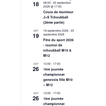
18
08:00
-
20 septembre
2026 @ 17:00
Cours de moniteur
J+S Tchoukball
(2ème partie)
19 septembre 2026
-
20
SEP
19
septembre 2026
Fête du sport 2026
: tournoi de
tchoukball M10 &
M12
13:00
-
17:00
SEP
26
1ère journée
championnat
genevois fille M10
– M12
13:00
-
17:00
SEP
26
1ère journée
championnat