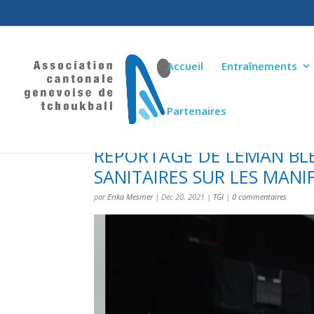
Accueil
Entraînements
Partenaires
REPORTAGE DE LÉMAN BLE
SANITAIRES SUR LES MANI
par
Erika Mesmer
|
Déc 20, 2021
|
TGI
|
0 commentaires