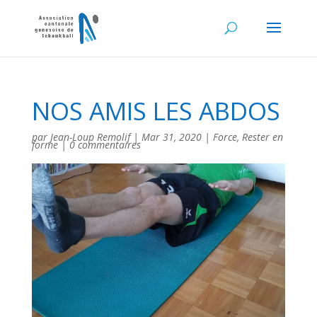
NOS AMIS LES ABDOS
par
Jean-Loup Remolif
|
Mar 31, 2020
|
Force
,
Rester en
forme
|
0 commentaires