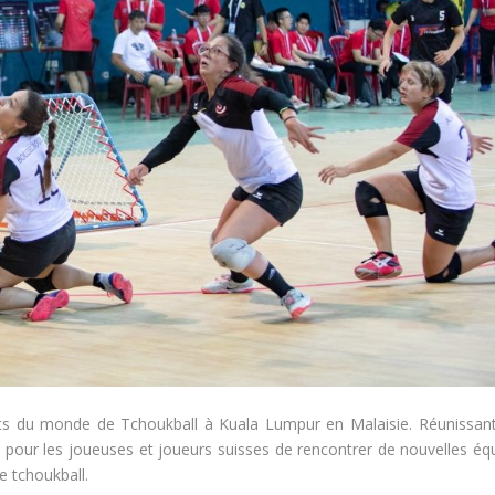
ts du monde de Tchoukball à Kuala Lumpur en Malaisie. Réunissan
on pour les joueuses et joueurs suisses de rencontrer de nouvelles éq
e tchoukball.