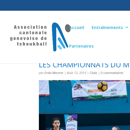
Accueil
Entraînements
Partenaires
LES CHAMPIONNATS DU M
par
Erika Mesmer
|
Août 12, 2019
|
Clubs
|
0 commentaires