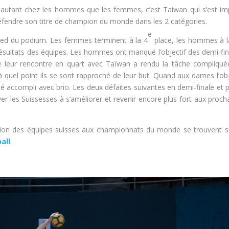
et autant chez les hommes que les femmes, c’est Taiwan qui s’est i
à défendre son titre de champion du monde dans les 2 catégories.
e
pied du podium. Les femmes terminent à la 4
place, les hommes à l
résultats des équipes. Les hommes ont manqué l’objectif des demi-fin
ble leur rencontre en quart avec Taïwan a rendu la tâche compliqué
à quel point ils se sont rapproché de leur but. Quand aux dames l’obj
été accompli avec brio. Les deux défaites suivantes en demi-finale et p
ver les Suissesses à s’améliorer et revenir encore plus fort aux proch
ipation des équipes suisses aux championnats du monde se trouvent 
all
.