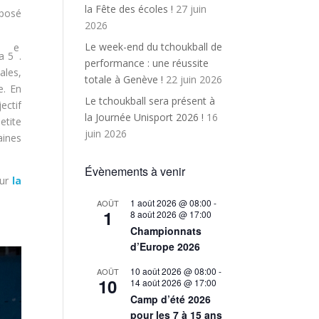
la Fête des écoles !
27 juin
mposé
2026
Le week-end du tchoukball de
e
a 5
.
performance : une réussite
ales,
totale à Genève !
22 juin 2026
e. En
Le tchoukball sera présent à
ectif
la Journée Unisport 2026 !
16
etite
juin 2026
aines
Évènements à venir
sur
la
1 août 2026 @ 08:00
-
AOÛT
1
8 août 2026 @ 17:00
Championnats
d’Europe 2026
10 août 2026 @ 08:00
-
AOÛT
10
14 août 2026 @ 17:00
Camp d’été 2026
pour les 7 à 15 ans