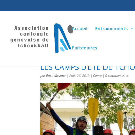
Accueil
Entraînements
Partenaires
LES CAMPS D’ÉTÉ DE TCHO
par
Erika Mesmer
|
Août 26, 2019
|
Camp
|
0 commentaires