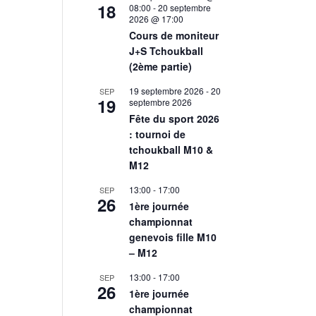
18
08:00
-
20 septembre
2026 @ 17:00
Cours de moniteur
J+S Tchoukball
(2ème partie)
19 septembre 2026
-
20
SEP
19
septembre 2026
Fête du sport 2026
: tournoi de
tchoukball M10 &
M12
13:00
-
17:00
SEP
26
1ère journée
championnat
genevois fille M10
– M12
13:00
-
17:00
SEP
26
1ère journée
championnat