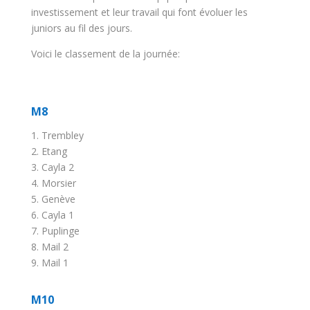
investissement et leur travail qui font évoluer les
juniors au fil des jours.
Voici le classement de la journée:
M8
1. Trembley
2. Etang
3. Cayla 2
4. Morsier
5. Genève
6. Cayla 1
7. Puplinge
8. Mail 2
9. Mail 1
M10