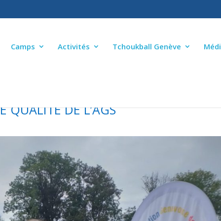
Camps
Activités
Tchoukball Genève
Médi
DE QUALITÉ DE L’AGS