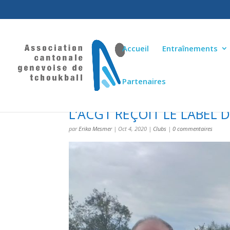
Accueil
Entraînements
Partenaires
L’ACGT REÇOIT LE LABEL 
par
Erika Mesmer
|
Oct 4, 2020
|
Clubs
|
0 commentaires