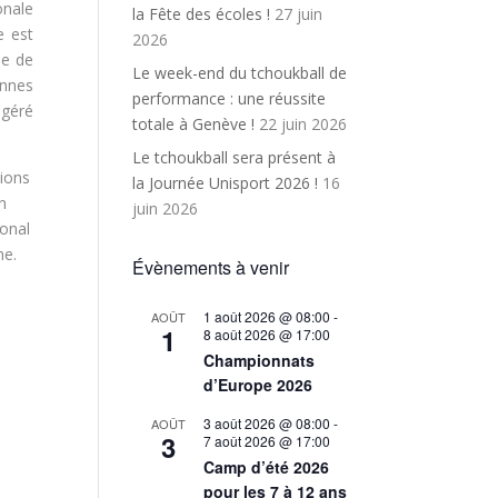
onale
la Fête des écoles !
27 juin
e est
2026
le de
Le week-end du tchoukball de
onnes
performance : une réussite
 géré
totale à Genève !
22 juin 2026
Le tchoukball sera présent à
tions
la Journée Unisport 2026 !
16
on
juin 2026
ional
me.
Évènements à venir
1 août 2026 @ 08:00
-
AOÛT
1
8 août 2026 @ 17:00
Championnats
d’Europe 2026
3 août 2026 @ 08:00
-
AOÛT
3
7 août 2026 @ 17:00
Camp d’été 2026
pour les 7 à 12 ans