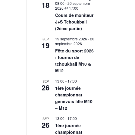
18
08:00
-
20 septembre
2026 @ 17:00
Cours de moniteur
J+S Tchoukball
(2ème partie)
19 septembre 2026
-
20
SEP
19
septembre 2026
Fête du sport 2026
: tournoi de
tchoukball M10 &
M12
13:00
-
17:00
SEP
26
1ère journée
championnat
genevois fille M10
– M12
13:00
-
17:00
SEP
26
1ère journée
championnat