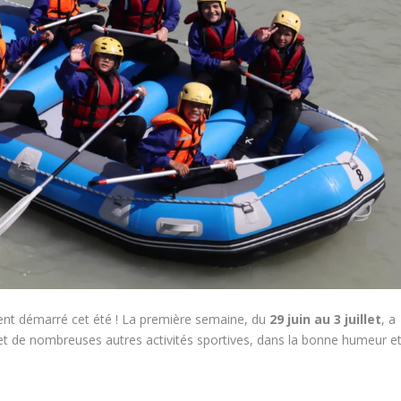
ment démarré cet été ! La première semaine, du
29 juin au 3 juillet
, a
et de nombreuses autres activités sportives, dans la bonne humeur e