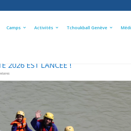
Camps
Activités
Tchoukball Genève
Médi
É 2026 EST LANCÉE !
taires