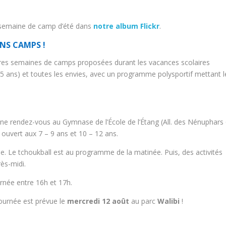
e semaine de camp d’été dans
notre album Flickr
.
INS CAMPS !
utres semaines de camps proposées durant les vacances scolaires
 15 ans) et toutes les envies, avec un programme polysportif mettant l
ne rendez-vous au Gymnase de l’École de l’Étang (All. des Nénuphars 
ouvert aux 7 – 9 ans et 10 – 12 ans.
lle. Le tchoukball est au programme de la matinée. Puis, des activités
ès-midi.
urnée entre 16h et 17h.
journée est prévue le
mercredi 12 août
au parc
Walibi
!