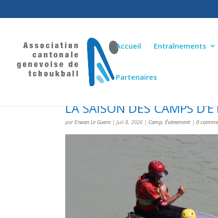
Accueil
Entraînements
Partenaires
LA SAISON DES CAMPS D’ÉT
par
Erwan Le Guern
|
Juil 8, 2026
|
Camp
,
Évènement
|
0 commen