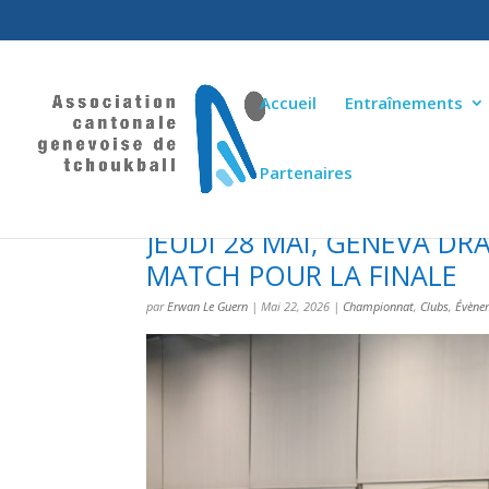
Accueil
Entraînements
Partenaires
JEUDI 28 MAI, GENEVA D
MATCH POUR LA FINALE
par
Erwan Le Guern
|
Mai 22, 2026
|
Championnat
,
Clubs
,
Évène