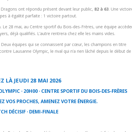
les Dragons ont répondu présent devant leur public,
82 à 63
. Une victoir
es à égalité parfaite : 1 victoire partout.
h. Le 28 mai, au Centre sportif du Bois-des-Frères, une équipe accède
ers, déjà qualifiés. L’autre rentrera chez elle les mains vides.
le. Deux équipes qui se connaissent par cœur, les champions en titre
contre Lausanne Olympic, le rival qui n’a rien lâché depuis le début de
Z LÀ JEUDI 28 MAI 2026
YMPIC · 20H00 · CENTRE SPORTIF DU BOIS-DES-FRÈRES
NEZ VOS PROCHES, AMENEZ VOTRE ÉNERGIE.
CH DÉCISIF · DEMI-FINALE