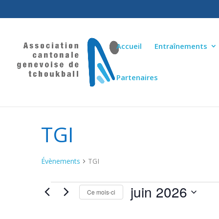
Accueil
Entraînements
Partenaires
TGI
Évènements
TGI
juin 2026
ÉVÈNEMENTS
Ce mois-ci
Sélectionnez
une