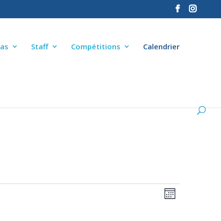
as
Staff
Compétitions
Calendrier
NAVIGA
NAVIGA
Mois
DE
PAR