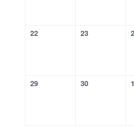
0
0
22
23
évènement,
évènement,
0
0
29
30
évènement,
évènement,