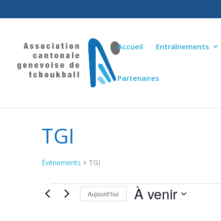
Accueil
Entraînements
Partenaires
TGI
Évènements
TGI
À venir
ÉVÈNEMENTS
Aujourd’hui
Sélectionnez
une