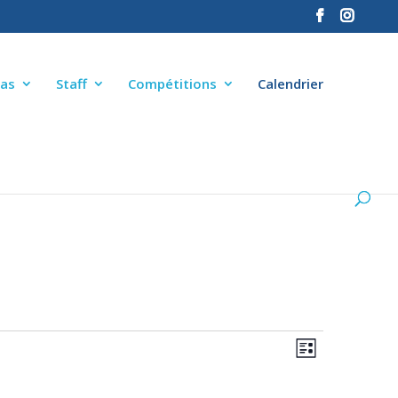
as
Staff
Compétitions
Calendrier
NAVIGA
NAVIGA
Liste
DE
PAR