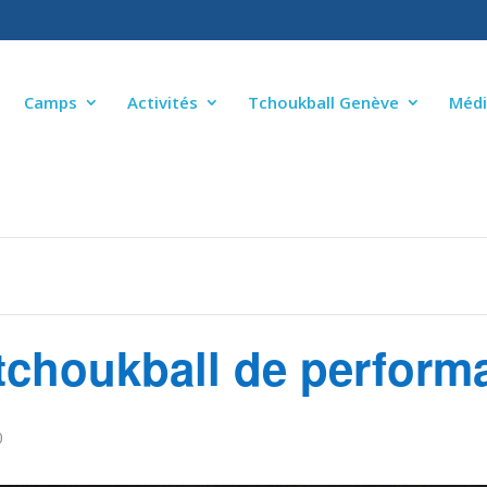
Camps
Activités
Tchoukball Genève
Médi
tchoukball de perform
0