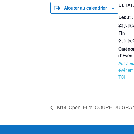
DÉTAI
Ajouter au calendrier
Début :
20 juin
Fin :
21 juin
Catégor
d’Évèn
Activités
événem
TGI
M14, Open, Elite: COUPE DU GR