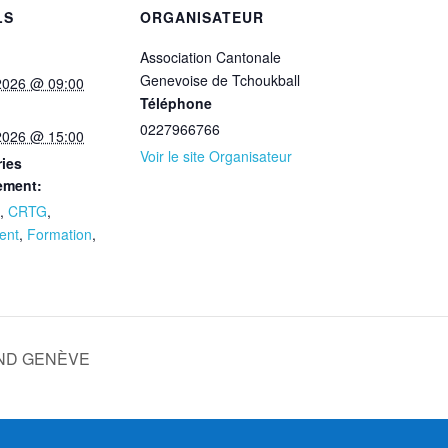
LS
ORGANISATEUR
Association Cantonale
Genevoise de Tchoukball
 2026 @ 09:00
Téléphone
0227966766
 2026 @ 15:00
Voir le site Organisateur
ies
ement:
,
CRTG
,
ent
,
Formation
,
AND GENÈVE