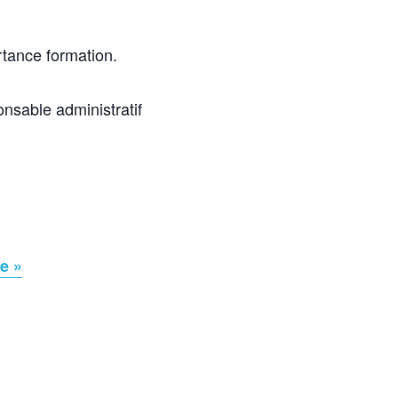
rtance formation.
nsable administratif
e »