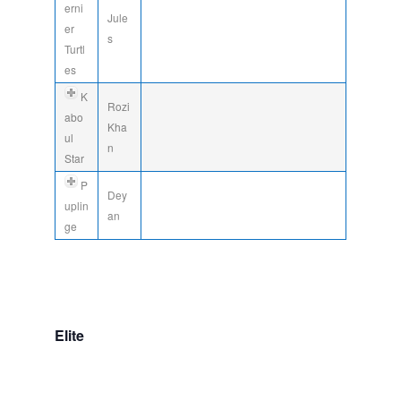
erni
Jule
er
s
Turtl
es
K
Rozi
abo
Kha
ul
n
Star
P
Dey
uplin
an
ge
Elite