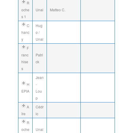
R
oche
Unai
Matteo C.
s 1
C
Hug
hanc
o /
y
Unai
F
ranc
Patri
hise
ck
s
Jean
H
-
EPIA
Lou
p
A
Cédr
ïre
ic
R
oche
Unai