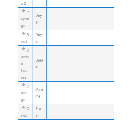
s 2
P
Dey
uplin
an
ge
B
Dey
udé
an
G
enev
Dani
a
el
Lout
res
C
Maxi
arou
me
ge
O
Erw
nex
an