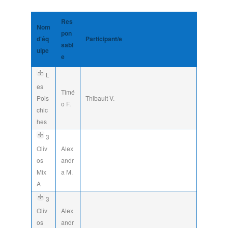
Res
Nom
pon
d'éq
Participant/e
sabl
uipe
e
L
es
Timé
Pois
Thibault V.
o F.
chic
hes
3
Oliv
Alex
os
andr
Mix
a M.
A
3
Oliv
Alex
os
andr