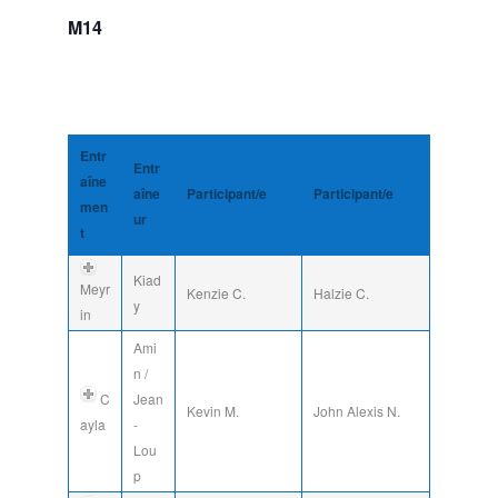
M14
Entr
Entr
aîne
aîne
Participant/e
Participant/e
men
ur
t
Kiad
Meyr
Kenzie C.
Halzie C.
y
in
Ami
n /
C
Jean
Kevin M.
John Alexis N.
ayla
-
Lou
p