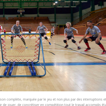
ison complète, marquée par le jeu et non plus par des interruptions e
sir de jouer, de concrétiser en compétition tout le travail accomplis éta