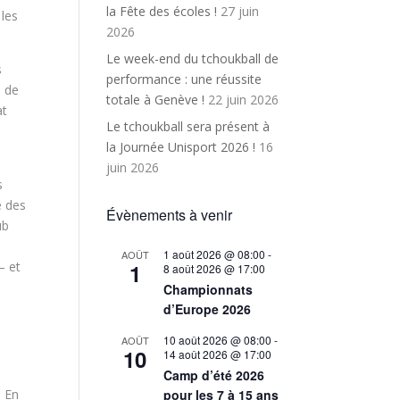
la Fête des écoles !
27 juin
 les
2026
Le week-end du tchoukball de
s
performance : une réussite
s de
totale à Genève !
22 juin 2026
at
Le tchoukball sera présent à
la Journée Unisport 2026 !
16
juin 2026
s
e des
Évènements à venir
ub
1 août 2026 @ 08:00
-
AOÛT
1
– et
8 août 2026 @ 17:00
Championnats
d’Europe 2026
10 août 2026 @ 08:00
-
AOÛT
10
14 août 2026 @ 17:00
Camp d’été 2026
pour les 7 à 15 ans
. En