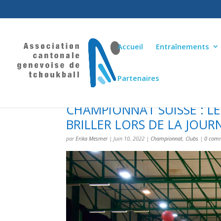
Accueil
Entraînements
Partenaires
CHAMPIONNAT SUISSE : L
BRILLER LORS DE LA JOUR
par
Erika Mesmer
|
Juin 10, 2022
|
Championnat
,
Clubs
|
0 comm