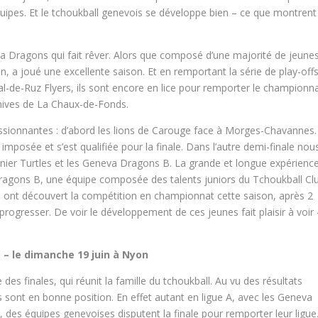
quipes. Et le tchoukball genevois se développe bien – ce que montrent
eva Dragons qui fait rêver. Alors que composé d’une majorité de jeune
in, a joué une excellente saison. Et en remportant la série de play-off
l-de-Ruz Flyers, ils sont encore en lice pour remporter le championn
eehives de La Chaux-de-Fonds.
ssionnantes : d’abord les lions de Carouge face à Morges-Chavannes.
t imposée et s’est qualifiée pour la finale. Dans l’autre demi-finale nou
nier Turtles et les Geneva Dragons B. La grande et longue expérienc
Dragons B, une équipe composée des talents juniors du Tchoukball Cl
e ont découvert la compétition en championnat cette saison, après 2
ogresser. De voir le développement de ces jeunes fait plaisir à voir 
 – le dimanche 19 juin à Nyon
es finales, qui réunit la famille du tchoukball. Au vu des résultats
 sont en bonne position. En effet autant en ligue A, avec les Geneva
, des équipes genevoises disputent la finale pour remporter leur ligue