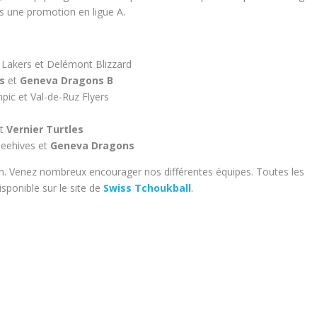
us une promotion en ligue A.
 Lakers et Delémont Blizzard
s
et
Geneva Dragons B
mpic et Val-de-Ruz Flyers
et
Vernier Turtles
Beehives et
Geneva Dragons
on. Venez nombreux encourager nos différentes équipes. Toutes les
isponible sur le site de
Swiss Tchoukball
.