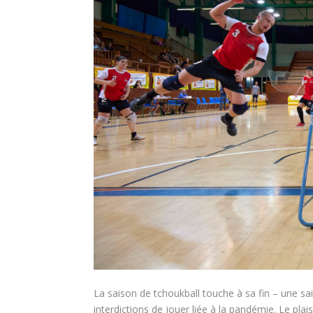
La saison de tchoukball touche à sa fin – une sa
interdictions de jouer liée à la pandémie. Le plai