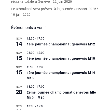
réussite totale à Genève !
22 juin 2026
Le tchoukball sera présent à la Journée Unisport 2026 !
16 juin 2026
Évènements à venir
12:30
-
17:30
NOV
14
1ère journée championnat genevois M12
08:00
-
12:00
NOV
15
1ère journée championnat genevois M10
12:30
-
17:30
NOV
15
1ère journée championnat genevois M14 –
M16
13:00
-
17:00
NOV
28
2ème journée championnat genevois fille
M10 – M12
13:00
-
17:00
NOV