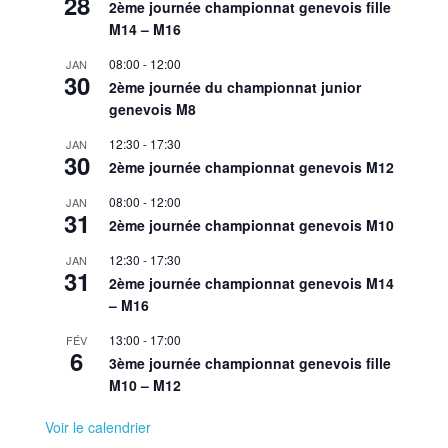
28
2ème journée championnat genevois fille
M14 – M16
08:00
-
12:00
JAN
30
2ème journée du championnat junior
genevois M8
12:30
-
17:30
JAN
30
2ème journée championnat genevois M12
08:00
-
12:00
JAN
31
2ème journée championnat genevois M10
12:30
-
17:30
JAN
31
2ème journée championnat genevois M14
– M16
13:00
-
17:00
FÉV
6
3ème journée championnat genevois fille
M10 – M12
Voir le calendrier