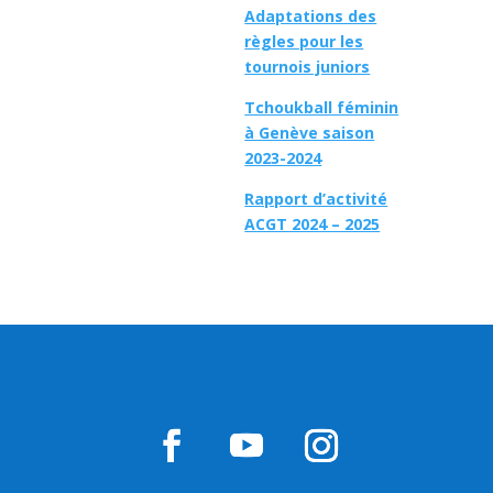
Adaptations des
règles pour les
tournois juniors
Tchoukball féminin
à Genève saison
2023-2024
Rapport d’activité
ACGT 2024 – 2025