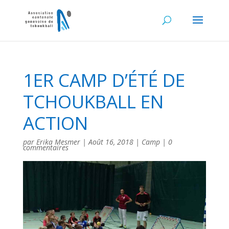
1ER CAMP D’ÉTÉ DE
TCHOUKBALL EN
ACTION
par
Erika Mesmer
|
Août 16, 2018
|
Camp
|
0
commentaires