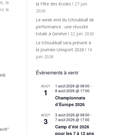
t, le
la Fête des écoles !
27 juin
rs le
2026
Le week-end du tchoukball de
performance : une réussite
totale à Genève !
22 juin 2026
Le tchoukball sera présent à
la Journée Unisport 2026 !
16
juin 2026
Évènements à venir
ni)
1 août 2026 @ 08:00
-
AOÛT
1
8 août 2026 @ 17:00
Championnats
d’Europe 2026
3 août 2026 @ 08:00
-
AOÛT
3
7 août 2026 @ 17:00
Camp d’été 2026
ach”
pour les 7 à 12 ans