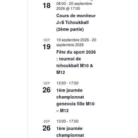
18
08:00
-
20 septembre
2026 @ 17:00
Cours de moniteur
J+S Tchoukball
(2ème partie)
19 septembre 2026
-
20
SEP
19
septembre 2026
Fête du sport 2026
: tournoi de
tchoukball M10 &
M12
13:00
-
17:00
SEP
26
1ère journée
championnat
genevois fille M10
– M12
13:00
-
17:00
SEP
26
1ère journée
championnat