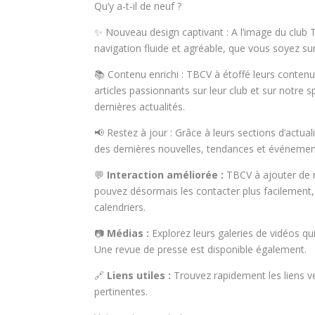
Qu’y a-t-il de neuf ?
✨ Nouveau design captivant : A l’image du club T
navigation fluide et agréable, que vous soyez su
📚 Contenu enrichi : TBCV à étoffé leurs conten
articles passionnants sur leur club et sur notre
dernières actualités.
📢 Restez à jour : Grâce à leurs sections d’actua
des dernières nouvelles, tendances et événement
💬
Interaction améliorée :
TBCV à ajouter de no
pouvez désormais les contacter plus facilement,
calendriers.
📷
Médias :
Explorez leurs galeries de vidéos qu
Une revue de presse est disponible également.
🔗
Liens utiles :
Trouvez rapidement les liens ve
pertinentes.