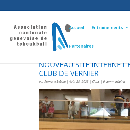
Accueil
Entraînements
Partenaires
NOUVEAU SITE INTERNET E
CLUB DE VERNIER
par
Romane Sebille
|
Août 28, 2023
|
Clubs
|
0 commentaires