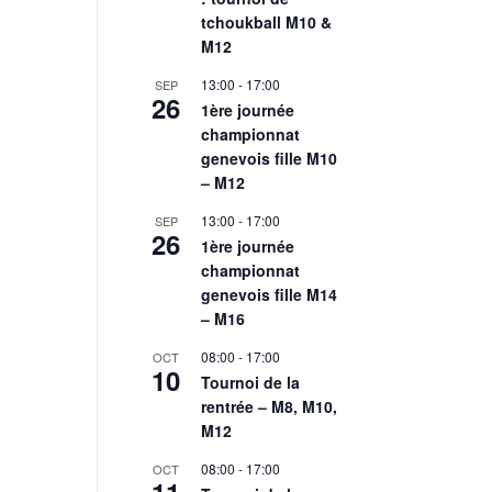
tchoukball M10 &
M12
13:00
-
17:00
SEP
26
1ère journée
championnat
genevois fille M10
– M12
13:00
-
17:00
SEP
26
1ère journée
championnat
genevois fille M14
– M16
08:00
-
17:00
OCT
10
Tournoi de la
rentrée – M8, M10,
M12
08:00
-
17:00
OCT