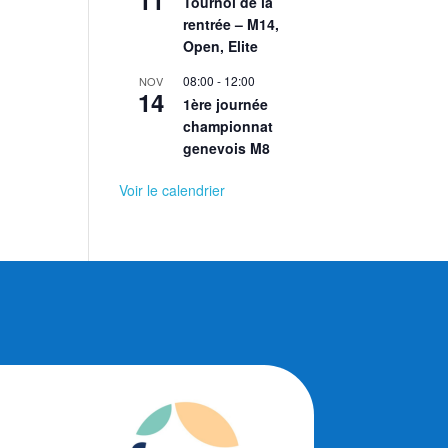
11
Tournoi de la
rentrée – M14,
Open, Elite
08:00
-
12:00
NOV
14
1ère journée
championnat
genevois M8
Voir le calendrier