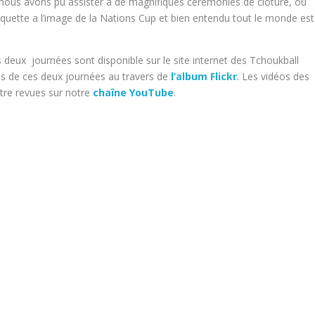
, nous avons pu assister a de magnifiques cérémonies de clôture, ou
quette a l’image de la Nations Cup et bien entendu tout le monde est
 deux journées sont disponible sur le site internet des Tchoukball
tos de ces deux journées au travers de
l’album Flickr
. Les vidéos des
être revues sur notre
chaîne YouTube
.