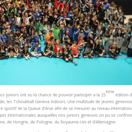
ème
 juniors ont eu la chance de pouvoir participer a la 25
édition d
de, les Tchoukball Geneva Indoors. Une multitude de jeunes genevoi
re sportif de la Queue d’Arve afin de se mesurer au niveau internation
uipes internationales auxquelles nos juniors genevois on pu se confron
ne, de Hongrie, de Pologne, du Royaume-Uni et d’Allemagne.