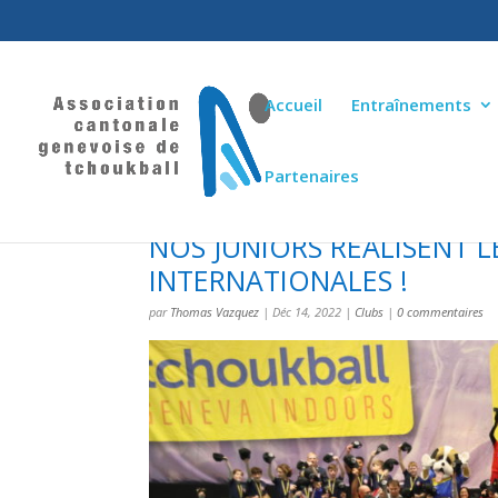
Accueil
Entraînements
Partenaires
NOS JUNIORS RÉALISENT L
INTERNATIONALES !
par
Thomas Vazquez
|
Déc 14, 2022
|
Clubs
|
0 commentaires