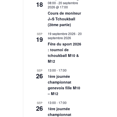
18
08:00
-
20 septembre
2026 @ 17:00
Cours de moniteur
J+S Tchoukball
(2ème partie)
19 septembre 2026
-
20
SEP
19
septembre 2026
Fête du sport 2026
: tournoi de
tchoukball M10 &
M12
13:00
-
17:00
SEP
26
1ère journée
championnat
genevois fille M10
– M12
13:00
-
17:00
SEP
26
1ère journée
championnat