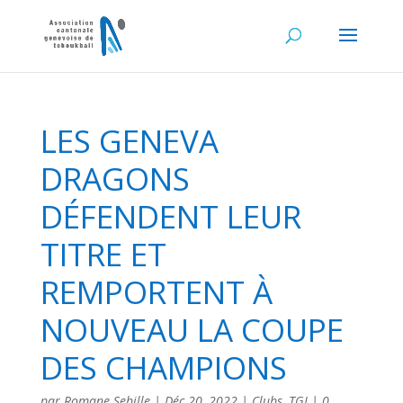
LES GENEVA
DRAGONS
DÉFENDENT LEUR
TITRE ET
REMPORTENT À
NOUVEAU LA COUPE
DES CHAMPIONS
par
Romane Sebille
|
Déc 20, 2022
|
Clubs
,
TGI
|
0