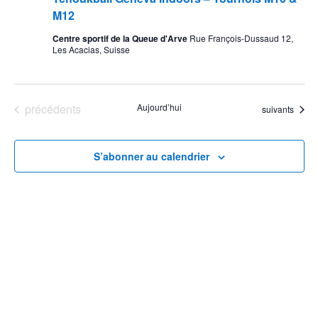
M12
Centre sportif de la Queue d'Arve
Rue François-Dussaud 12,
Les Acacias, Suisse
Évènements
précédents
Aujourd’hui
Évènements
suivants
S’abonner au calendrier