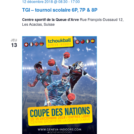
12 décembre 2018 @ 08:30
-
17:00
TGI – tournoi scolaire 6P, 7P & 8P
Centre sportif de la Queue d'Arve
Rue François-Dussaud 12,
Les Acacias, Suisse
JEU
13