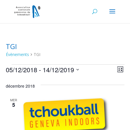
TGI
Évènements
TGI
05/12/2018
 - 
14/12/2019
ÉVÈNEMENTS
NA
NA
Liste
Sélectionnez
DE
PA
une
décembre 2018
date.
VU
CO
MER
ÉV
5