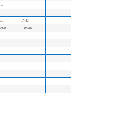
na
tish
Anish
fael
Lucien