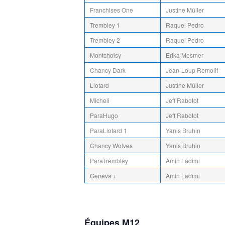
Franchises One
Justine Müller
Trembley 1
Raquel Pedro
Trembley 2
Raquel Pedro
Montchoisy
Erika Mesmer
Chancy Dark
Jean-Loup Remolif
Liotard
Justine Müller
Micheli
Jeff Rabotot
ParaHugo
Jeff Rabotot
ParaLiotard 1
Yanis Bruhin
Chancy Wolves
Yanis Bruhin
ParaTrembley
Amin Ladimi
Geneva +
Amin Ladimi
Équipes M12