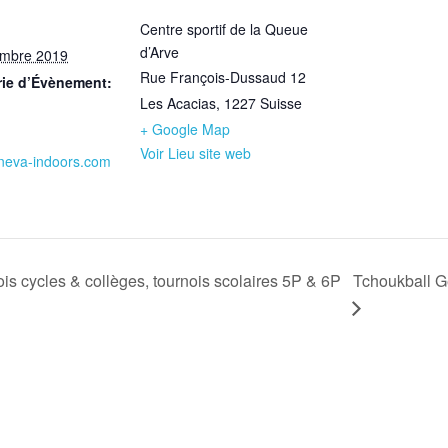
Centre sportif de la Queue
d’Arve
embre 2019
Rue François-Dussaud 12
rie d’Évènement:
Les Acacias
,
1227
Suisse
+ Google Map
Voir Lieu site web
eva-indoors.com
Tchoukball G
s cycles & collèges, tournois scolaires 5P & 6P