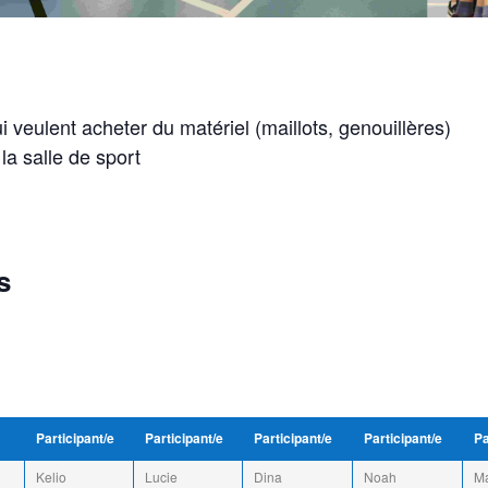
 veulent acheter du matériel (maillots, genouillères)
a salle de sport
s
Participant/e
Participant/e
Participant/e
Participant/e
Pa
Kelio
Lucie
Dina
Noah
Ma