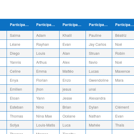
Participant/e
Participant/e
Participant/e
Participant/e
Participant/e
Salma
Adam
Khalil
Pauline
Béatriz
Léane
Rayhan
Evan
Jay Carlos
Noé
Diego
Louis
Alan
Struan
Robin
Yannis
Arthus
Alex
flavio
Noé
Celine
Emma
Mattéo
Lucas
Maxence
Enya
Florian
Enzo
Gwendoline
Mara
Emilien
jhon
jesus
unai
Eloan
Yann
Jesse
Alexandra
Esteban
Nino
Brian
Dylan
Clément
Thomas
Nina Mae
Océane
Nathan
Evan
Sofya
Louis-Matis
Luca
Mahée
Thaïs
Thomas
Marcos
Timothy