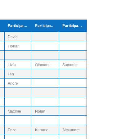
Participant/e
Participant/e
Participant/e
David
Florian
Livia
Othmane
Samuele
Ilan
André
Maxime
Nolan
Enzo
Karamo
Alexandre