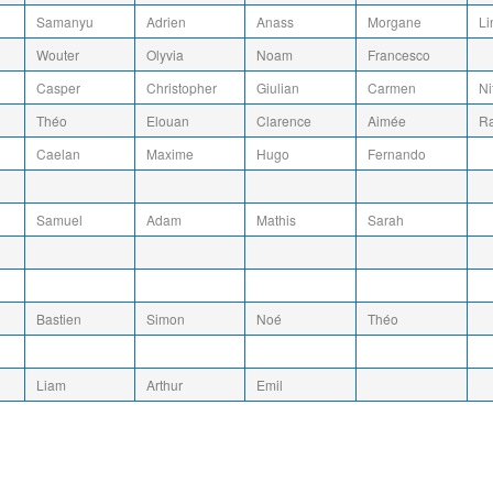
Samanyu
Adrien
Anass
Morgane
Li
Wouter
Olyvia
Noam
Francesco
Casper
Christopher
Giulian
Carmen
Ni
Théo
Elouan
Clarence
Aimée
Ra
Caelan
Maxime
Hugo
Fernando
Samuel
Adam
Mathis
Sarah
Bastien
Simon
Noé
Théo
Liam
Arthur
Emil