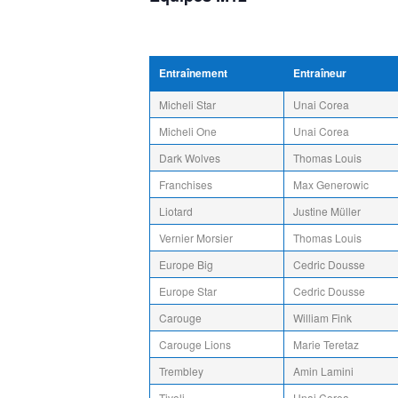
Entraînement
Entraîneur
Micheli Star
Unai Corea
Micheli One
Unai Corea
Dark Wolves
Thomas Louis
Franchises
Max Generowic
Liotard
Justine Müller
Vernier Morsier
Thomas Louis
Europe Big
Cedric Dousse
Europe Star
Cedric Dousse
Carouge
William Fink
Carouge Lions
Marie Teretaz
Trembley
Amin Lamini
Tivoli
Unai Corea