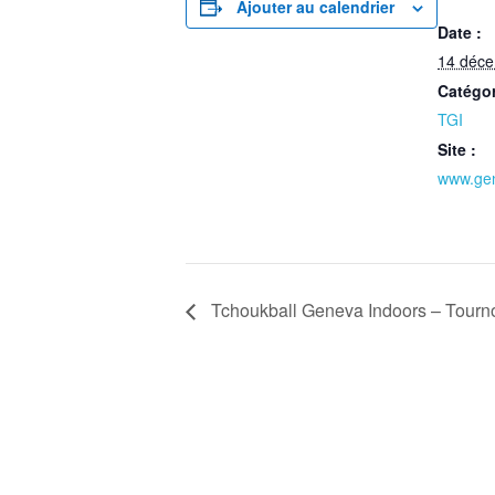
Ajouter au calendrier
Date :
14 déc
Catégo
TGI
Site :
www.gen
Tchoukball Geneva Indoors – Tournoi