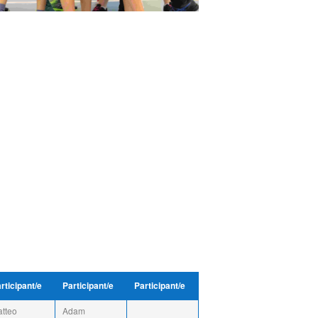
rticipant/e
Participant/e
Participant/e
tteo
Adam