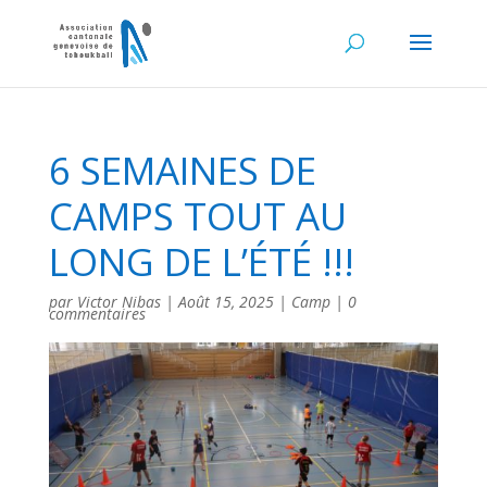
6 SEMAINES DE
CAMPS TOUT AU
LONG DE L’ÉTÉ !!!
par
Victor Nibas
|
Août 15, 2025
|
Camp
|
0
commentaires